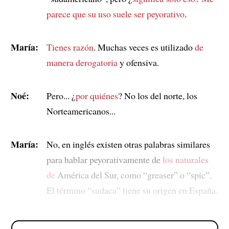
parece que su uso
suele ser peyorativo
.
María:
Tienes razón
. Muchas veces es utilizado
de
manera derogatoria
y ofensiva.
Noé:
Pero... ¿
por quiénes
? No los del norte, los
Norteamericanos...
María:
No, en inglés existen otras palabras similares
para hablar peyorativamente de
los naturales
de
América del Sur, como “greaser” o “spic”.
El término “sudaca” tiene su origen en España.