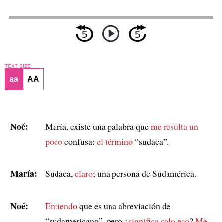
TEXT SIZE
aa
AA
Noé:
María, existe una palabra que
me resulta un
poco
confusa:
el término
“sudaca”.
María:
Sudaca,
claro
; una persona de Sudamérica.
Noé:
Entiendo
que es una abreviación de
“sudamericano”, pero ¿
significa solo eso
?
Me