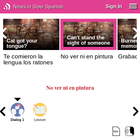
Sign In
News in Slow Spanish
Can't stand the
Cat got your
Burned 
sight of someone
tongue?
memor
Te comieron la
No ver ni en pintura
Grabado
lengua los ratones
No ver ni en pintura
Dialog 1
Lesson