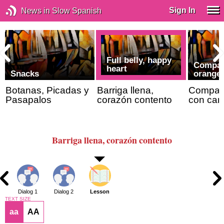
Sign In
News in Slow Spanish
Full belly, happy
Compar
heart
Snacks
orange
Botanas, Picadas y
Barriga llena,
Compar
Pasapalos
corazón contento
con cam
Barriga llena, corazón contento
Dialog 1
Dialog 2
Lesson
TEXT SIZE
aa
AA