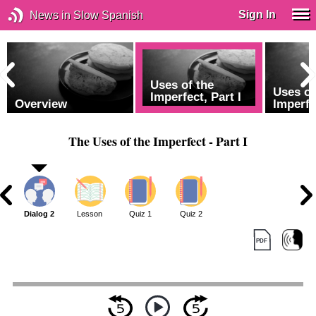
Sign In
News in Slow Spanish
Uses of the
Uses of
Imperfect, Part I
Overview
Imperfec
The Uses of the Imperfect - Part I
1
Dialog 2
Lesson
Quiz 1
Quiz 2