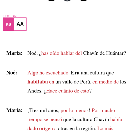
TEXT SIZE
aa
AA
María:
Noé, ¿
has oído hablar del
Chavín de Huántar?
Noé:
Era
Algo he escuchado
.
una cultura que
habitaba
en
un valle de Perú,
en medio de
los
Andes. ¿
Hace cuánto de esto
?
María:
¡Tres mil años,
por lo menos
!
Por mucho
tiempo
se pensó
que la cultura Chavín
había
dado origen a
otras en la región.
Lo más