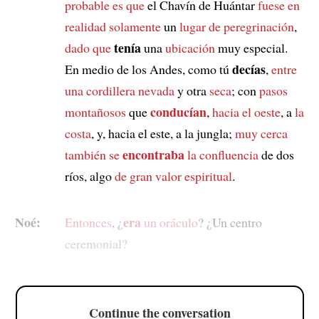
probable es que
el Chavín de Huántar
fuese en
realidad
solamente
un
lugar de peregrinación
,
tenía
dado que
una
ubicación
muy especial.
decías
En medio de los Andes, como tú
,
entre
una cordillera nevada
y otra
seca
; con
pasos
conducían
montañosos
que
,
hacia el oeste
, a
la
costa
, y, hacia el este, a la jungla;
muy cerca
encontraba
también se
la confluencia
de dos
ríos, algo
de gran valor espiritual
.
Noé:
era
Entonces
, ¿
un oráculo
? ¿Un centro
ceremonial?
Continue the conversation