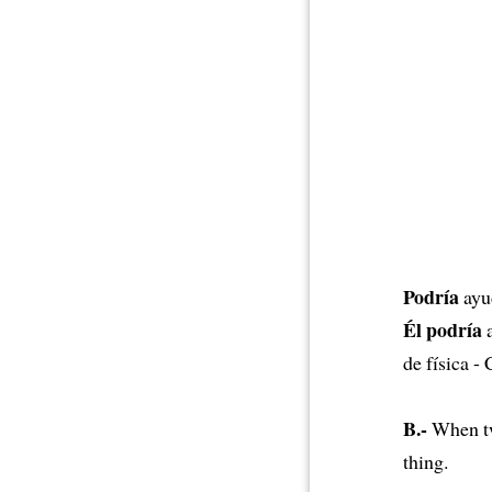
Podría
ayu
Él podría
a
de física
B.-
When two
thing.