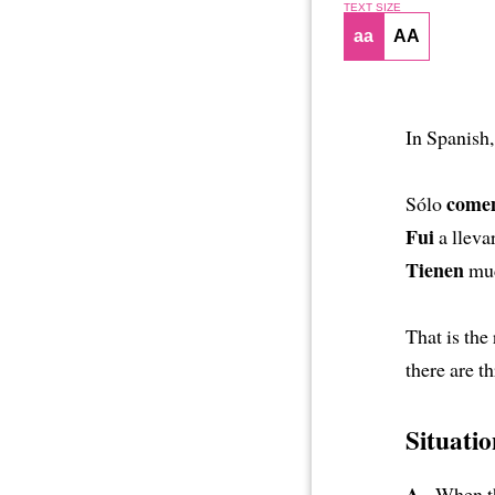
TEXT SIZE
aa
AA
In Spanish,
come
Sólo
Fui
a llevar
Tienen
muc
That is the
there are t
Situatio
A.-
When the