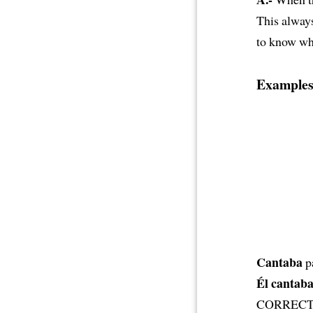
This alway
to know who
Examples
Cantaba
p
Él cantab
CORREC