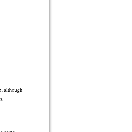
n, although
n.
he same.