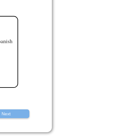
panish
Next