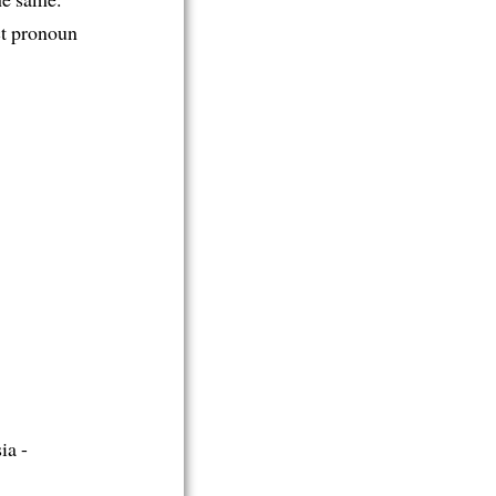
ct pronoun
ia -