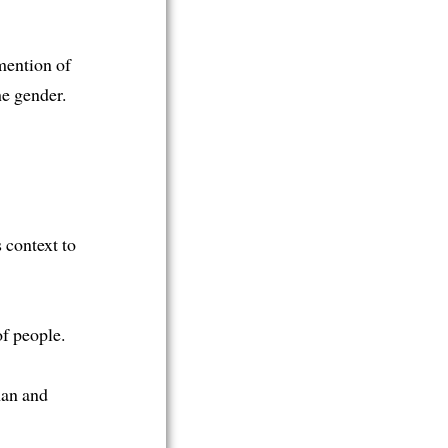
 mention of
he gender.
 context to
f people.
man and