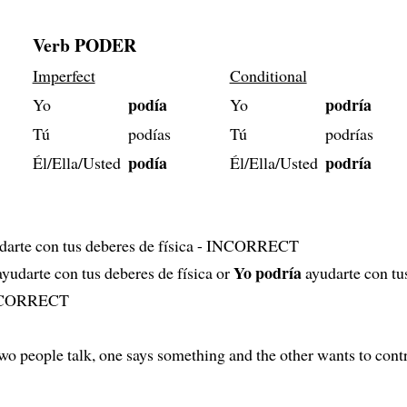
Verb PODER
Imperfect
Conditional
podía
podría
Yo
Yo
Tú
podías
Tú
podrías
podía
podría
Él/Ella/Usted
Él/Ella/Usted
darte con tus deberes de física - INCORRECT
Yo podría
yudarte con tus deberes de física or
ayudarte con tu
 - CORRECT
 people talk, one says something and the other wants to contr