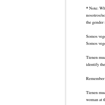
*
Note: Whe
nosotros/no
the gender 
Somos vege
Somos vege
Tienen much
identify th
Remember t
Tienen much
woman at t