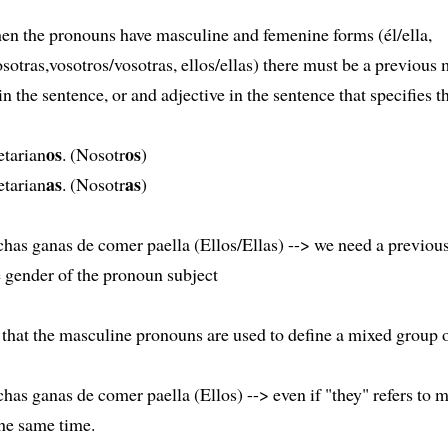
n the pronouns have masculine and femenine forms (él/ella,
sotras,vosotros/vosotras, ellos/ellas) there must be a previous
in the sentence, or and adjective in the sentence that specifies t
os
os
tarian
. (Nosotr
)
as
as
tarian
. (Nosotr
)
as ganas de comer paella (Ellos/Ellas) --> we need a previous
e gender of the pronoun subject
hat the masculine pronouns are used to define a mixed group o
as ganas de comer paella (Ellos) --> even if "they" refers to 
he same time.