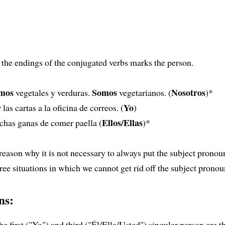
 the endings of the conjugated verbs marks the person.
mos
Somos
Nosotros
vegetales y verduras.
vegetarianos. (
)*
Yo
 las cartas a la oficina de correos. (
)
Ellos/Ellas
has ganas de comer paella (
)*
 reason why it is not necessary to always put the subject pronou
hree situations in which we cannot get rid off the subject pronou
ns:
 first ("Yo") and third ("Él/Ella/Usted") singular person are t