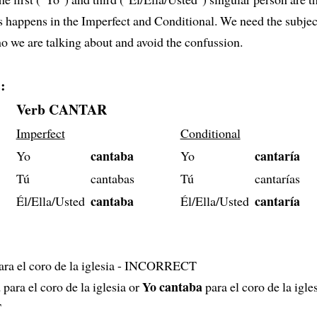
s happens in the Imperfect and Conditional. We need the subje
 we are talking about and avoid the confussion.
:
Verb CANTAR
Imperfect
Conditional
cantaba
cantaría
Yo
Yo
Tú
cantabas
Tú
cantarías
cantaba
cantaría
Él/Ella/Usted
Él/Ella/Usted
ara el coro de la iglesia - INCORRECT
a
Yo cantaba
para el coro de la iglesia or
para el coro de la igles
T