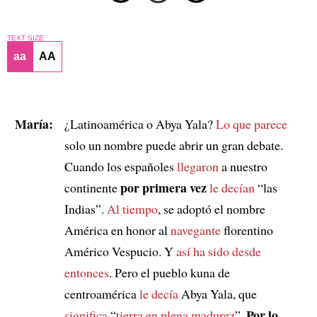
TEXT SIZE
aa
AA
María:
¿Latinoamérica o Abya Yala?
Lo que parece
solo un nombre puede abrir un gran debate.
Cuando los españoles
llegaron
a nuestro
por primera vez
continente
le decían
“las
Indias”.
Al tiempo
, se adoptó el nombre
América en honor al
navegante
florentino
Américo Vespucio. Y
así ha sido
desde
entonces
. Pero el pueblo kuna de
centroamérica
le decía
Abya Yala, que
Por lo
significa
“
tierra en plena madurez
”.