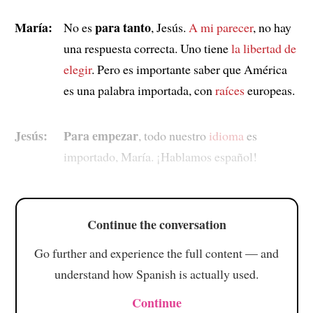
María:
para tanto
No es
, Jesús.
A mi parecer
, no hay
una respuesta correcta. Uno tiene
la libertad de
elegir
. Pero es importante saber que América
es una palabra importada, con
raíces
europeas.
Jesús:
Para empezar
, todo nuestro
idioma
es
importado, María. ¡Hablamos español!
Continue the conversation
Go further and experience the full content — and
understand how Spanish is actually used.
Continue