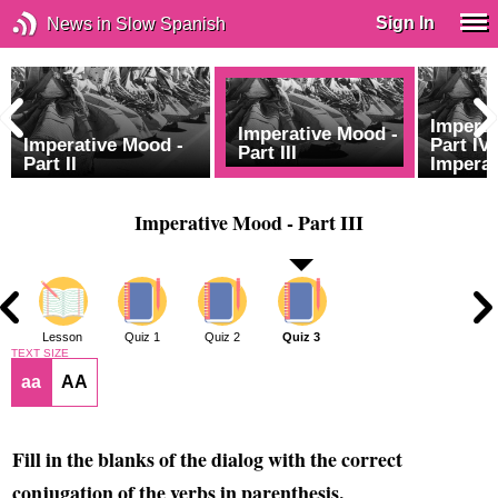
Sign In
News in Slow Spanish
Imperat
Imperative Mood -
Imperative Mood -
Part IV 
Part III
Part II
Imperat
Imperative Mood - Part III
2
Lesson
Quiz 1
Quiz 2
Quiz 3
TEXT SIZE
aa
AA
Fill in the blanks of the dialog with the correct
conjugation of the verbs in parenthesis.