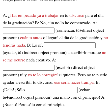
A: ¿
Has empezado ya a trabajar
en tu
discurso
para el día
de la graduación? B: No, aún no lo he comenzado. A:
(comenzar, tú+direct object
pronoun)
cuánto antes
o llegará el día de la graduación y
no
tendrás nada
. B: Lo sé.
(ayudar, tú+indirect object pronoun) a escribirlo porque
no
se me ocurre
nada creativo. A:
(escribir+direct object
pronoun) tú y
yo te lo corregiré
si quieres. Pero no te puedo
ayudar a escribir tu discurso,
eso sería hacer trampa
. B:
¡Dale! ¡Sólo
(echar,
tú+indirect object pronoun) una mano con el principio! A:
¡Bueno! Pero sólo con el principio.