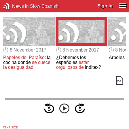
Sign In
News in Slow Spanish
8 November 2017
8 November 2017
8 Nov
Papeles del Paraíso
: la
¿Debemos los
Árboles e
cocina donde
se cuece
españoles
estar
la desigualdad
orgullosos de
Inditex?
TEXT SIZE