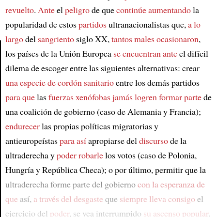
revuelto
.
Ante
el
peligro
de que
continúe aumentando
la
popularidad de estos
partidos
ultranacionalistas que,
a lo
largo
del
sangriento
siglo XX,
tantos males ocasionaron
,
los países de la Unión Europea
se encuentran ante
el difícil
dilema de escoger entre las siguientes alternativas: crear
Article
una especie de cordón sanitario
entre los demás partidos
para que
las
fuerzas xenófobas
jamás logren formar parte
de
una coalición de gobierno (caso de Alemania y Francia);
endurecer
las propias políticas migratorias y
antieuropeístas
para así
apropiarse del
discurso
de la
ultraderecha y
poder robarle
los votos (caso de Polonia,
Hungría y República Checa); o por último, permitir que la
ultraderecha forme parte del gobierno
con la esperanza de
que
así,
a través del desgaste
que
siempre lleva consigo
el
ejercicio del
poder
, se vea interrumpido
su ascenso popular
.