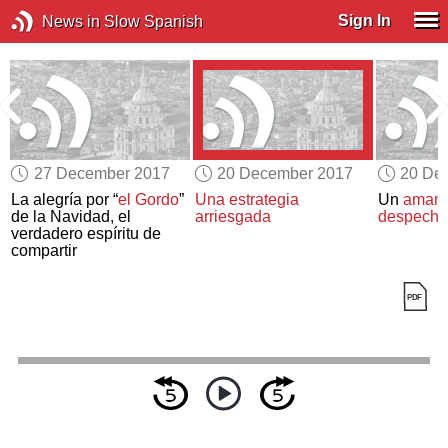
Sign In
News in Slow Spanish
27 December 2017
20 December 2017
20 De
La alegría por “
el Gordo
”
Una estrategia
Un
amant
de la Navidad, el
arriesgada
despech
verdadero espíritu de
compartir