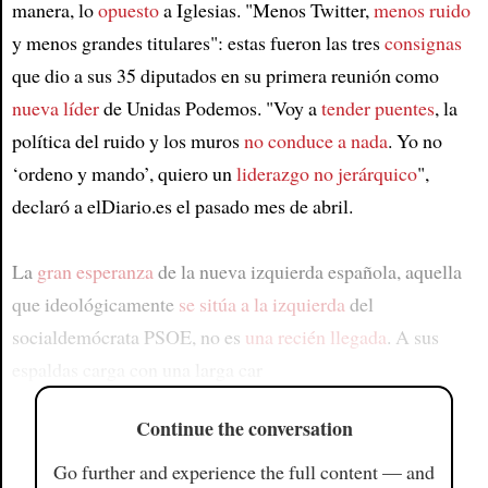
manera, lo
opuesto
a Iglesias. "Menos Twitter,
menos ruido
y menos grandes titulares": estas fueron las tres
consignas
que dio a sus 35 diputados en su primera reunión como
nueva líder
de Unidas Podemos. "Voy a
tender puentes
, la
política del ruido y los muros
no conduce a nada
. Yo no
‘ordeno y mando’, quiero un
liderazgo no jerárquico
",
declaró a elDiario.es el pasado mes de abril.
La
gran esperanza
de la nueva izquierda española, aquella
que ideológicamente
se sitúa a la izquierda
del
socialdemócrata PSOE, no es
una recién llegada
. A sus
espaldas carga con una larga car
Continue the conversation
Go further and experience the full content — and