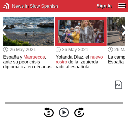
Sign In
News in Slow Spanish
26 May 2021
26 May 2021
26 Ma
España y
Marruecos
,
Yolanda Díaz, el
nuevo
La campañ
ante su peor crisis
rostro
de la izquierda
España
p
diplomática en décadas
radical española