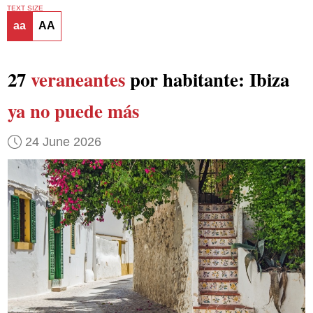
TEXT SIZE
aa
AA
27
veraneantes
por habitante: Ibiza
ya no puede más
24 June 2026