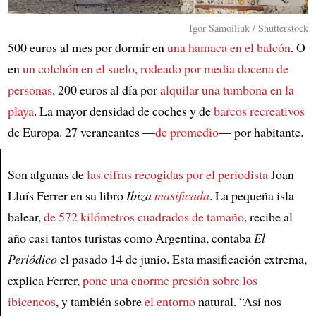
Igor Samoiliuk / Shutterstock
500 euros al mes por dormir en
una hamaca en el balcón
. O
en
un colchón en el suelo
,
rodeado por media docena de
personas
. 200 euros al día por
alquilar una tumbona en la
playa
. La mayor densidad de coches y de
barcos recreativos
de Europa. 27 veraneantes —
de promedio
— por habitante.
Son algunas de
las cifras recogidas por el periodista
Joan
Article
Lluís Ferrer en su libro
Ibiza
masificada
. La pequeña isla
balear,
de 572 kilómetros cuadrados de tamaño
, recibe al
año casi tantos turistas como Argentina, contaba
El
Periódico
el pasado 14 de junio. Esta masificación extrema,
explica Ferrer,
pone una enorme presión sobre los
ibicencos
, y también sobre
el entorno
natural. “Así nos