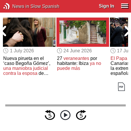
Sign In
News in Slow Spanish
1 July 2026
24 June 2026
17 Ju
Nueva pirueta en el
27
veraneantes
por
El Papa 
‘caso Begoña Gómez’,
habitante: Ibiza
ya no
Canarias 
una maniobra judicial
puede más
la extrem
contra la esposa
de
española
Pedro Sánchez