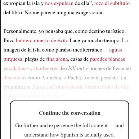
expropian la isla y
nos expulsan
de ella”,
reza el subtítulo
del libro. No me parece ninguna exageración.
Personalmente, yo pensaba que, como destino turístico,
Ibiza
hubiera muerto de éxito
hace ya mucho tiempo. La
imagen de la isla como paraíso mediterráneo —
aguas
turquesa
, playas de
fina arena
, casas de
paredes blancas
encaladas
—,
atardeceres
de
chill out
y noches de fiesta en
discotecas
como Amnesia, o Pachá, todavía persiste. La
pregunta es: ¿
hasta qué punto puede disfrutar uno de ello
,
cuando tiene que
pelearse c
Continue the conversation
Go further and experience the full content — and
understand how Spanish is actually used.