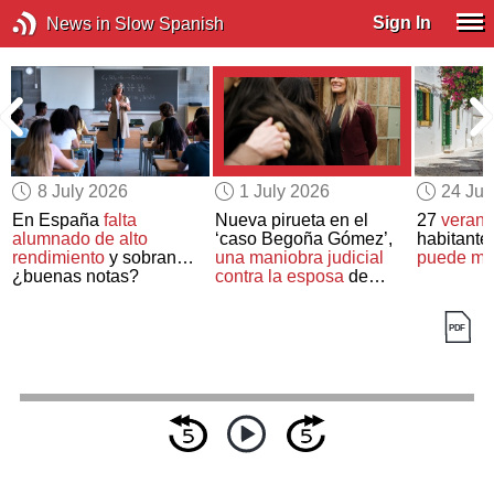
Sign In
News in Slow Spanish
8 July 2026
1 July 2026
24 Ju
En España
falta
Nueva pirueta en el
27
verane
alumnado de alto
‘caso Begoña Gómez’,
habitante:
rendimiento
y sobran…
una maniobra judicial
puede má
¿buenas notas?
contra la esposa
de
Pedro Sánchez