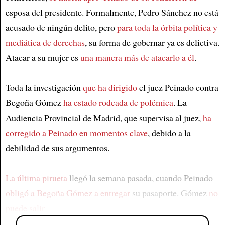
esposa del presidente. Formalmente, Pedro Sánchez no está
acusado de ningún delito, pero
para toda la órbita política y
mediática de derechas
, su forma de gobernar ya es delictiva.
Atacar a su mujer es
una manera más de atacarlo a él
.
Toda la investigación
que ha dirigido
el juez Peinado contra
Begoña Gómez
ha estado rodeada de polémica
. La
Audiencia Provincial de Madrid, que supervisa al juez,
ha
corregido a Peinado en momentos clave
, debido a la
debilidad de sus argumentos.
La última pirueta
llegó la semana pasada, cuando Peinado
obligó a Begoña Gómez a entregar
su pasaporte. Gómez
no
puede salir