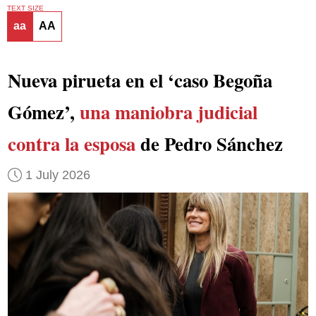
TEXT SIZE
aa
AA
Nueva pirueta en el ‘caso Begoña
Gómez’,
una maniobra judicial
contra la esposa
de Pedro Sánchez
1 July 2026