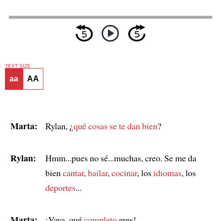
TEXT SIZE
aa
AA
Marta:
Rylan, ¿
qué cosas se te dan bien
?
Rylan:
Hmm...pues no sé...muchas, creo. Se me da
bien
cantar
,
bailar
,
cocinar
, los
idiomas
, los
deportes
...
Marta:
¡Vaya, qué
completo
eres!