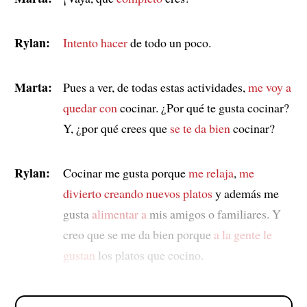
Rylan:
Intento hacer
de todo un poco.
Marta:
Pues a ver, de todas estas actividades,
me voy a
quedar con
cocinar. ¿Por qué te gusta cocinar?
Y, ¿por qué crees que
se te da bien
cocinar?
Rylan:
Cocinar me gusta porque
me relaja
,
me
divierto creando
nuevos platos
y además me
gusta
alimentar a
mis amigos o familiares. Y
creo que se me da bien porque
a la gente le
gustan
los platos que cocino.