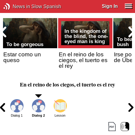
Sign In
News in Slow Spanish
In the kingdom of
the blind, the one-
To beat
eyed man is king
To be gorgeous
bush
Estar como un
En el reino de los
Irse por
queso
ciegos, el tuerto es
de Úbe
el rey
En el reino de los ciegos, el tuerto es el rey
Dialog 1
Dialog 2
Lesson