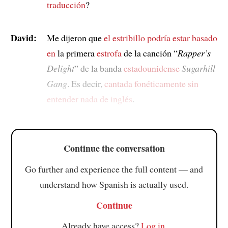
traducción
?
David:
Me dijeron que
el estribillo
podría estar basado
en
la primera
estrofa
de la canción “
Rapper’s
Delight
” de la banda
estadounidense
Sugarhill
Gang
. Es decir,
cantada fonéticamente
sin
entender nada de inglés
.
Continue the conversation
Go further and experience the full content — and
understand how Spanish is actually used.
Continue
Already have access?
Log in
.