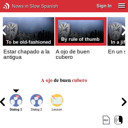
Sign In
News in Slow Spanish
By rule of thumb
To be old-fashioned
In a jiff
Estar chapado a la
A ojo de buen
En un s
antigua
cubero
A ojo
de buen
cubero
Dialog 1
Dialog 2
Lesson