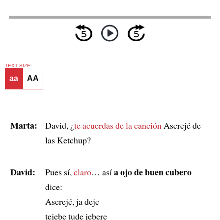
TEXT SIZE
aa
AA
Marta:
David, ¿
te acuerdas de
la canción
Aserejé de
las Ketchup?
David:
a ojo de buen cubero
Pues sí,
claro
… así
dice:
Aserejé, ja deje
tejebe tude jebere