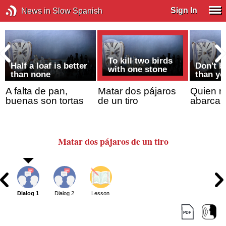
Sign In
News in Slow Spanish
To kill two birds
Half a loaf is better
Don't b
with one stone
than none
than y
A falta de pan,
Matar dos pájaros
Quien 
buenas son tortas
de un tiro
abarca,
Matar dos pájaros
de un tiro
Dialog 1
Dialog 2
Lesson