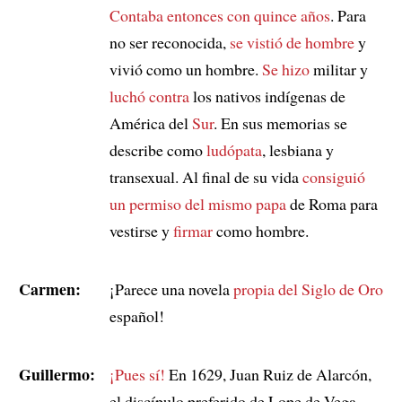
Contaba entonces con quince años
. Para
no ser reconocida,
se vistió de hombre
y
vivió como un hombre.
Se hizo
militar y
luchó contra
los nativos indígenas de
América del
Sur
. En sus memorias se
describe como
ludópata
, lesbiana y
transexual. Al final de su vida
consiguió
un permiso
del mismo papa
de Roma para
vestirse y
firmar
como hombre.
Carmen:
¡Parece una novela
propia del Siglo de Oro
español!
Guillermo:
¡Pues sí!
En 1629, Juan Ruiz de Alarcón,
el discípulo preferido de Lope de Vega,