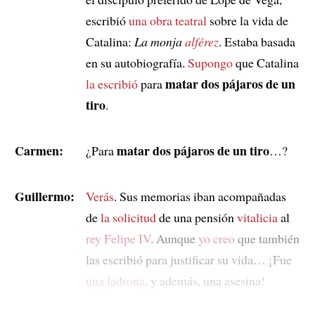
escribió
una obra teatral
sobre la vida de
Catalina:
La monja
alférez
. Estaba basada
en su autobiografía.
Supongo
que Catalina
matar dos pájaros de un
la escribió
para
tiro
.
Carmen:
matar dos pájaros de un tiro
¿Para
…?
Guillermo:
Verás
. Sus memorias iban acompañadas
de
la solicitud
de una pensión
vitalicia
al
rey Felipe IV
. Aunque
yo creo
que también
las escribió para justificar su vida… ¡Fue
una ladrona
, y además, una asesina!