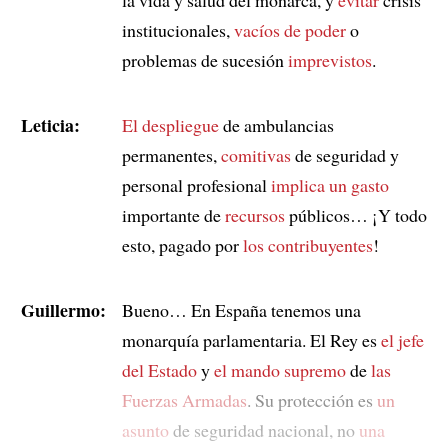
institucionales,
vacíos de poder
o
problemas de sucesión
imprevistos
.
Leticia:
El despliegue
de ambulancias
permanentes,
comitivas
de seguridad y
personal profesional
implica un gasto
importante de
recursos
públicos… ¡Y todo
esto, pagado por
los contribuyentes
!
Guillermo:
Bueno… En España tenemos una
monarquía parlamentaria. El Rey es
el jefe
del Estado
y
el mando supremo
de
las
Fuerzas Armadas
. Su protección es
un
asunto
de seguridad nacional, no
una