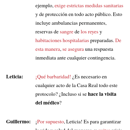
ejemplo,
exige estrictas medidas sanitarias
y de protección en todo acto público. Esto
incluye ambulancias permanentes,
reservas de
sangre
de
los reyes
y
habitaciones hospitalarias
preparadas.
De
esta manera
,
se asegura
una respuesta
inmediata ante cualquier contingencia.
Leticia:
¡Qué barbaridad!
¿Es necesario en
cualquier acto de la Casa Real todo este
hace la visita
protocolo? ¿Incluso si se
del médico
?
Guillermo:
¡
Por supuesto
, Leticia! Es para garantizar
la vida y salud del monarca, y
evitar
crisis