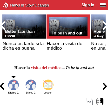
Sign In
News in Slow Spanish
Better late than
Rome wa
To be in and out
never
a day
Nunca es tarde si la
Hacer la visita del
No se 
dicha es buena
médico
en una 
Hacer la
visita del médico
–
To be in and out
Dialog 1
Dialog 2
Lesson