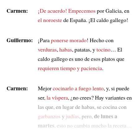
Carmen:
¡De acuerdo!
Empecemos
por Galicia, en
el noroeste
de España. ¡El caldo gallego!
Guillermo:
¡Para
ponerse morado
! Hecho con
verduras
,
habas
, patatas, y
tocino
… El
caldo gallego es uno de esos platos que
requieren tiempo y paciencia
.
Carmen:
Mejor
cocinarlo a fuego lento
, y, si puede
ser,
la víspera
, ¿no crees? Hay variantes en
las que, en lugar de habas, se cocina con
de lunes a
garbanzos
y
judías
, pero,
martes
, esto no cambia mucho la receta…