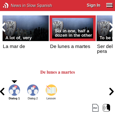
Sign In
News in Slow Spanish
Six in one, half a
dozen in the other
A lot of, very
To be r
La mar de
De lunes a martes
Ser del 
pera
De lunes a martes
Dialog 1
Dialog 2
Lesson