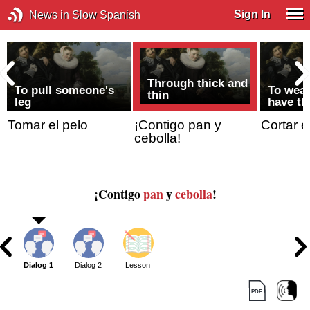
Sign In
News in Slow Spanish
Through thick and
To pull someone's
To wear
thin
leg
have th
Tomar el pelo
¡Contigo pan y
Cortar e
cebolla!
¡Contigo
pan
y
cebolla
!
Dialog 1
Dialog 2
Lesson