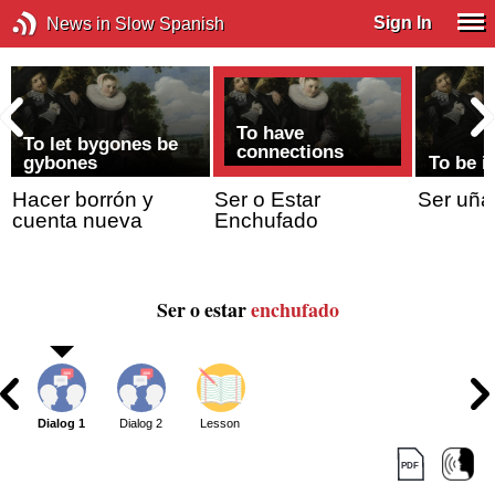
Sign In
News in Slow Spanish
To have
To let bygones be
connections
gybones
To be i
Hacer borrón y
Ser o Estar
Ser uña
cuenta nueva
Enchufado
Ser o estar
enchufado
Dialog 1
Dialog 2
Lesson