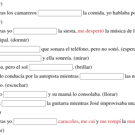
r)
ras los camareros
la comida, yo hablaba po
r)
ras yo
la siesta,
me despertó
la música de 
pal. (dormir)
que sonara el teléfono, pero no sonó. (esper
y ella sonreía. (mirar)
, pero el sol
. (brillar)
o conducía por la autopista mientras
las n
io. (escuchar)
ño
y su mamá lo consolaba. (llorar)
s
la guitarra mientras José improvisaba un
)
ras yo
caracoles
,
me caí
y
me rompí
la
mu
r)