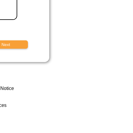
Next
 Notice
ces