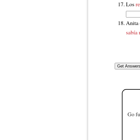
Los
r
Anita
sabía 
Go fu