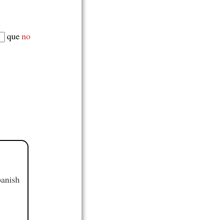
que
no
panish