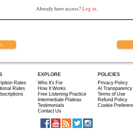
Already have access?
Log in
.
us
S
EXPLORE
POLICIES
iption Rates
Who It's For
Privacy Policy
ional Rates
How It Works
AI Transparency
ubscriptions
Free Listening Practice
Terms of Use
Intermediate Plateau
Refund Policy
Testimonials
Cookie Preferen
Contact Us