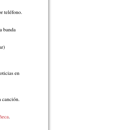
r teléfono.
la banda
ar)
oticias en
a canción.
ñeca
.