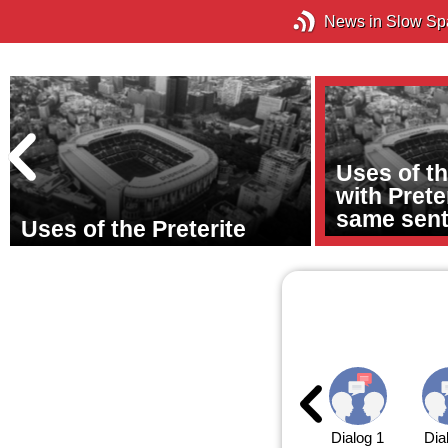
News in Slow Sp
Uses of th
with Preter
same sen
Uses of the Preterite
Dialog 1
Dia