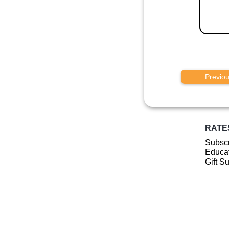
Previo
RATE
Subscr
Educat
Gift S