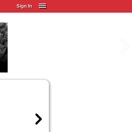
Sign In
SIGN IN
Spanish (Spain)
Spanish (Latino)
SUBSCRIBE
EDUCATIONAL LICENSES
GIFT CARDS
OTHER LANGUAGES
ABOUT US
ADJUST COLORS