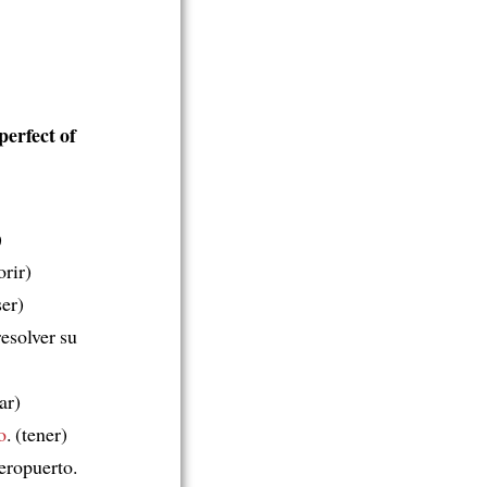
perfect of
)
orir)
ser)
esolver su
ar)
o
. (tener)
eropuerto.