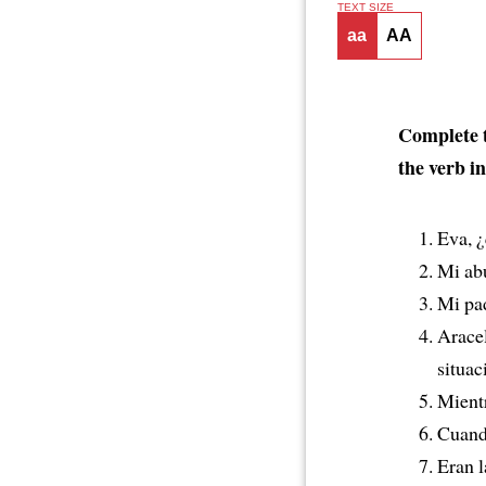
TEXT SIZE
aa
AA
Complete t
the verb in
Eva, 
Mi abu
Mi pa
Arace
situac
Mientr
Cuan
Eran l