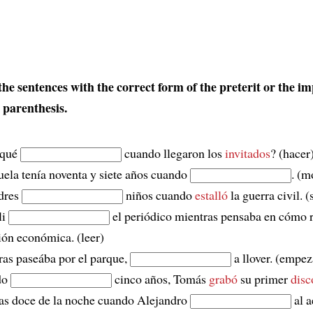
he sentences with the correct form of the preterit or the im
 parenthesis.
¿qué
cuando llegaron los
invitados
? (hacer
ela tenía noventa y siete años cuando
. (m
dres
niños cuando
estalló
la guerra civil. (
li
el periódico mientras pensaba en cómo r
ión económica. (leer)
as paseába por el parque,
a llover. (empez
do
cinco años, Tomás
grabó
su primer
disc
as doce de la noche cuando Alejandro
al a