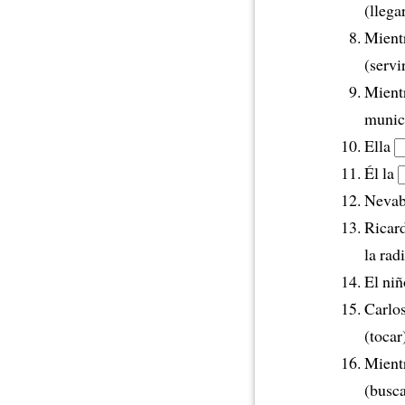
(llega
Mient
(servi
Mient
munici
Ella
Él la
Nevaba
Ricard
la rad
El ni
Carlo
(tocar
Mient
(busca