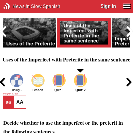
Sign In
News in Slow Spanish
Uses of the
h
Imperfect with
Preterite in the
Imperfe
same sentence
Uses of the Preterite
Preteri
Uses of the Imperfect with Preterite in the same sentence
1
Dialog 2
Lesson
Quiz 1
Quiz 2
TEXT SIZE
aa
AA
Decide whether to use the imperfect or the preterit in
the following sentences.