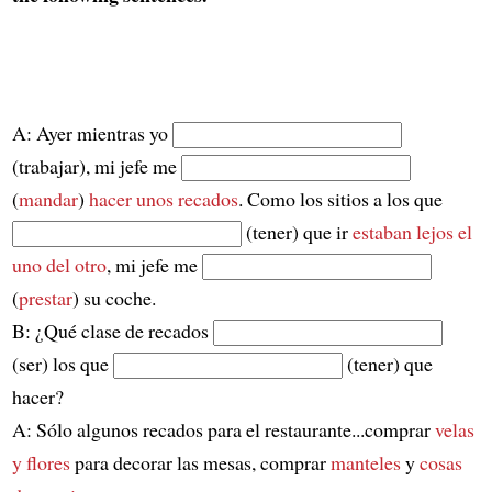
A: Ayer mientras yo
(trabajar), mi jefe me
(
mandar
)
hacer unos recados
. Como los sitios a los que
(tener) que ir
estaban lejos el
uno del otro
, mi jefe me
(
prestar
) su coche.
B: ¿Qué clase de recados
(ser) los que
(tener) que
hacer?
A: Sólo algunos recados para el restaurante...comprar
velas
y flores
para decorar las mesas, comprar
manteles
y
cosas