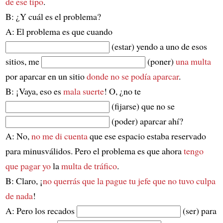
de ese tipo
.
B: ¿Y cuál es el problema?
A: El problema es que cuando
(estar) yendo a uno de esos
sitios, me
(poner)
una multa
por aparcar en un sitio
donde no se podía aparcar
.
B: ¡Vaya, eso es
mala suerte
! O, ¿no te
(fijarse) que no se
(poder) aparcar ahí?
A: No,
no me di cuenta
que ese espacio estaba reservado
para minusválidos. Pero el problema es que ahora
tengo
que pagar yo
la
multa de tráfico
.
B: Claro, ¡
no querrás que la pague tu jefe
que no tuvo culpa
de nada
!
A: Pero los recados
(ser) para