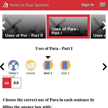
Sign In
News in Slow Spanish
Uses of Para -
Part I
Uses of Por - Part II
Uses of 
Uses of Para - Part I
1
Dialog 2
Lesson
Quiz 1
Quiz 2
TEXT SIZE
aa
AA
Choose the correct use of Para in each sentence by
filling the answer box with: