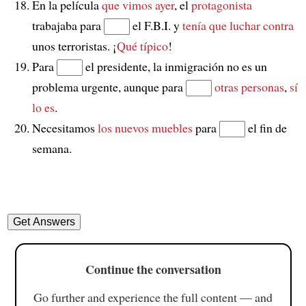
En la película
que vimos ayer
, el
protagonista
trabajaba para
el F.B.I. y
tenía que luchar contra
unos terroristas. ¡
Qué típico
!
Para
el presidente, la inmigración no es un
problema urgente, aunque para
otras personas
,
sí
lo es
.
Necesitamos
los nuevos muebles
para
el fin de
semana.
Continue the conversation
Go further and experience the full content — and