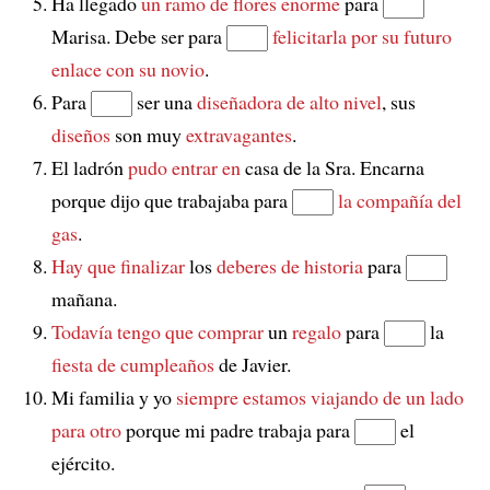
Ha llegado
un ramo de flores enorme
para
Marisa. Debe ser para
felicitarla
por su futuro
enlace con su novio
.
Para
ser una
diseñadora de alto nivel
, sus
diseños
son muy
extravagantes
.
El ladrón
pudo entrar en
casa de la Sra. Encarna
porque dijo que trabajaba para
la compañía del
gas
.
Hay que finalizar
los
deberes de historia
para
mañana.
Todavía tengo que comprar
un
regalo
para
la
fiesta de cumpleaños
de Javier.
Mi familia y yo
siempre estamos viajando
de un lado
para otro
porque mi padre trabaja para
el
ejército.