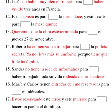
Jesús
no habla muy bien el francés
para
haber
vivido
tres años en Francia.
Esta
cerveza
es para
la
mesa doce
, y estos cafés
para
la
mesa quince
.
Queremos que la obra esté terminada
para
el
jueves 27 de noviembre.
Roberto
ha comenzado a trabajar
para
la
policía
secreta
.
Ya no lleva más su uniforme
porque
tiene que
ir de incógnito
.
Sandra
no tiene ni idea de informática
para
haber trabajado toda su vida
rodeada de ordenadores
.
María y Carlos tienen
entradas de cine reservadas
para
el miércoles.
Estoy reservando
este
arroz
y este
marisco
para
hacer un paella el domingo.