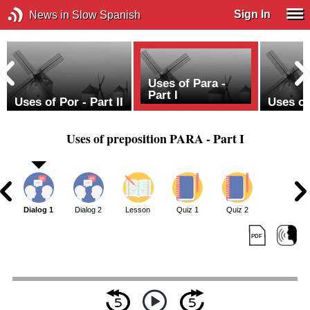
Sign In
News in Slow Spanish
Uses of Para -
Part I
Uses of Por - Part II
Uses of 
Uses of preposition PARA - Part I
Dialog 1
Dialog 2
Lesson
Quiz 1
Quiz 2