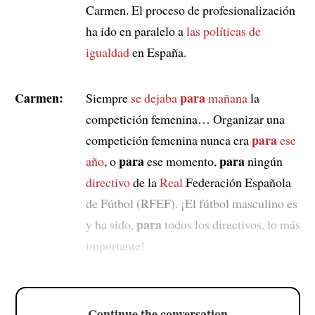
Carmen. El proceso de profesionalización
ha ido en paralelo a
las políticas de
igualdad
en España.
Carmen:
para
Siempre
se dejaba
mañana
la
competición femenina… Organizar una
para
competición femenina nunca era
ese
para
para
año
, o
ese momento,
ningún
directivo
de la
Real
Federación Española
de Fútbol (RFEF). ¡El fútbol masculino es
para
y ha sido,
todos los directivos, lo más
importante!
Continue the conversation