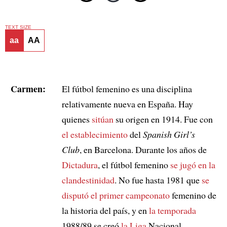
TEXT SIZE
aa
AA
Carmen:
El fútbol femenino es una disciplina
relativamente nueva en España. Hay
quienes
sitúan
su origen en 1914. Fue con
el establecimiento
del
Spanish Girl’s
Club
, en Barcelona. Durante los años de
Dictadura
, el fútbol femenino
se jugó en la
clandestinidad
. No fue hasta 1981 que
se
disputó el primer campeonato
femenino de
la historia del país, y en
la temporada
1988/89 se creó
la Liga
Nacional