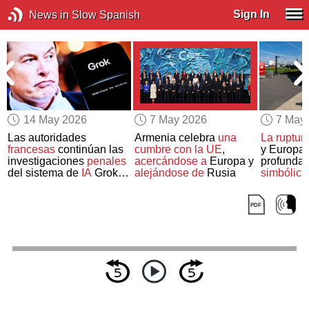
Sign In
News in Slow Spanish
14 May 2026
7 May 2026
7 May
Las autoridades
Armenia celebra
una
La ruptur
francesas
continúan las
cumbre con la UE
,
y Europa
investigaciones
penales
acercándose a
Europa y
profunda
del sistema de
IA
Grok
alejándose de
Rusia
simbólica
de Elon Musk
Trump