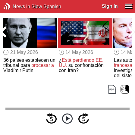
Sign In
News in Slow Spanish
21 May 2026
14 May 2026
14 Ma
36 países establecen un
¿
Está perdiendo EE.
Las autor
tribunal para
procesar a
UU.
su confrontación
francesas
Vladímir Putin
con Irán?
investiga
del siste
de Elon 