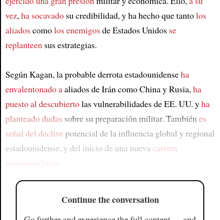
ejercido una gran presión
militar y económica. Ello,
a su
vez
,
ha socavado
su credibilidad, y ha hecho que tanto
los
aliados
como
los enemigos
de Estados Unidos
se
replanteen
sus estrategias.
Según Kagan, la probable derrota estadounidense
ha
envalentonado a
aliados de Irán como China y Rusia,
ha
puesto al descubierto
las vulnerabilidades de EE. UU. y
ha
planteado dudas
sobre su preparación militar. También
es
señal del declive
potencial de la influencia global y regional
estadounidense, y del inicio de una nueva
carrera
armamentística
.
Continue the conversation
Go further and experience the full content — and