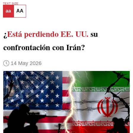
TEXT SIZE
aa
AA
¿
Está perdiendo EE. UU.
su
confrontación con Irán?
14 May 2026