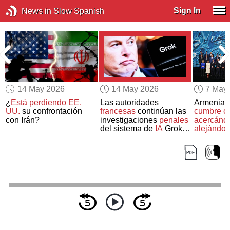
Sign In
News in Slow Spanish
14 May 2026
14 May 2026
7 May
n
¿
Está perdiendo EE.
Las autoridades
Armenia 
UU.
su confrontación
francesas
continúan las
cumbre c
con Irán?
investigaciones
penales
acercánd
del sistema de
IA
Grok
alejándos
de Elon Musk