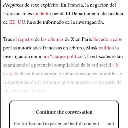
deepfakes
de sexo explícito. En Francia, la negación del
Holocausto es
un delito
penal. El Departamento de Justicia
de
EE. UU.
ha sido informado de la investigación.
Tras
el registro
de
las oficinas
de X en París
llevado a cabo
por las autoridades francesas en febrero, Musk
calificó
la
investigación como
un “ataque político”
. Los fiscales están
examinando la potencial complicidad de la red social
a la
hora de
diseminar material de abusos sexuales infantiles, y
la manipulación de sistemas automatizados como parte de
un grupo organizado.
Continue the conversation
Go further and experience the full content — and