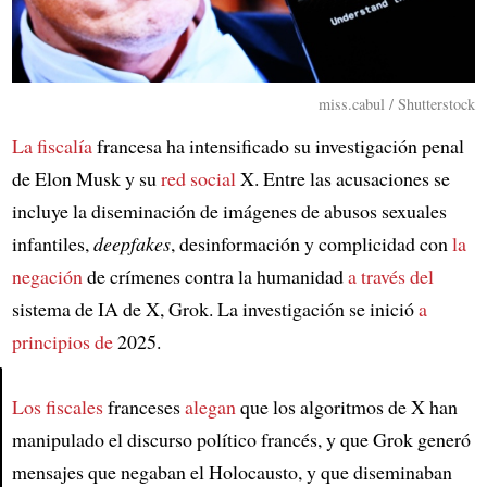
miss.cabul / Shutterstock
La fiscalía
francesa ha intensificado su investigación penal
de Elon Musk y su
red social
X. Entre las acusaciones se
incluye la diseminación de imágenes de abusos sexuales
infantiles,
deepfakes
, desinformación y complicidad con
la
negación
de crímenes contra la humanidad
a través del
sistema de IA de X, Grok. La investigación se inició
a
principios de
2025.
Los fiscales
franceses
alegan
que los algoritmos de X han
Article
manipulado el discurso político francés, y que Grok generó
mensajes que negaban el Holocausto, y que diseminaban