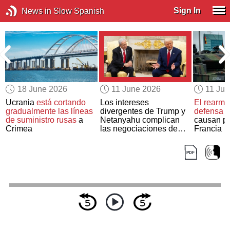
Sign In
News in Slow Spanish
18 June 2026
11 June 2026
11 Ju
Ucrania
está cortando
Los intereses
El rearme
gradualmente las líneas
divergentes de Trump y
defensa 
a
de suministro rusas
a
Netanyahu complican
causan p
Crimea
las negociaciones de
Francia
Oriente Medio