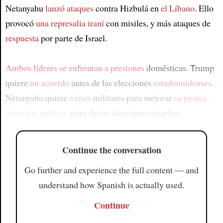
Netanyahu
lanzó ataques
contra Hizbulá en
el Líbano
. Ello
provocó
una represalia iraní
con misiles, y más ataques de
respuesta
por parte de Israel.
Ambos líderes se enfrentan a presiones
domésticas. Trump
quiere
un acuerdo
antes de las elecciones
estadounidenses
.
Netanyahu quiere
éxitos
militares para mejorar
su propia
situación política
antes de las elecciones israelíes.
Continue the conversation
Go further and experience the full content — and
understand how Spanish is actually used.
Continue