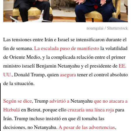
noamgalai / Shutterstock
Las tensiones entre Irán e Israel se intensificaron durante el
fin de semana.
La escalada puso de manifiesto
la volatilidad
de Oriente Medio, y la complicada relación entre el primer
ministro israelí Benjamin Netanyahu y el presidente de
EE.
UU.
, Donald Trump, quien
asegura
tener el control absoluto
de la situación.
Según se dice
, Trump
advirtió a
Netanyahu
que no atacara a
Article
Hizbulá
en Beirut, porque ello
cruzaría una línea roja
para
Irán. Trump incluso insistió en que él tomaba las
decisiones, no Netanyahu.
A pesar de las advertencias
,