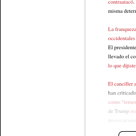
contraatacó
.
misma deter
La franquez
occidentales
El presiden
llevado el c
lo que dijiste
El canciller
han criticad
como “temer
de Trump
mu
provocacion