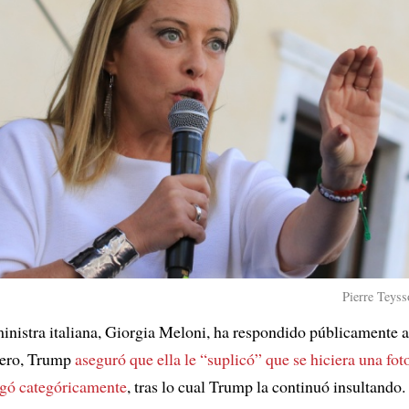
Pierre Teyss
inistra italiana, Giorgia Meloni, ha respondido públicamente 
ero, Trump
aseguró que ella le “suplicó” que se hiciera una fot
egó categóricamente
, tras lo cual Trump la continuó insultando.