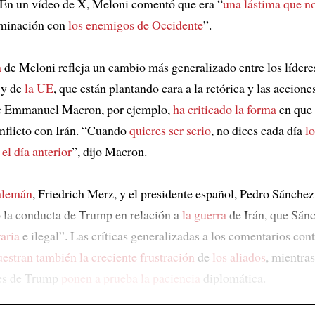
 En un vídeo de X, Meloni comentó que era “
una lástima que n
minación con
los enemigos de Occidente
”.
a
de Meloni refleja un cambio más generalizado entre los lídere
y de
la UE
, que están plantando cara a la retórica y las accion
te Emmanuel Macron, por ejemplo,
ha criticado la forma
en que
onflicto con Irán. “Cuando
quieres ser serio
, no dices cada día
lo
 el día anterior
”, dijo Macron.
 alemán
, Friedrich Merz, y el presidente español, Pedro Sánche
o la conducta de Trump en relación a
la guerra
de Irán, que Sán
aria
e ilegal”. Las críticas generalizadas a los comentarios con
estran también la creciente frustración
de
los aliados
, mientras
es de Trump
ponen a prueba la paciencia
diplomática.