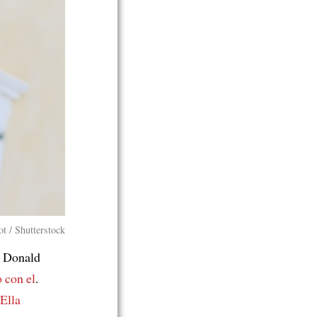
ot / Shutterstock
a Donald
o con el
.
Ella