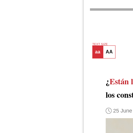
TEXT SIZE
aa
AA
¿
Están 
los con
25 June