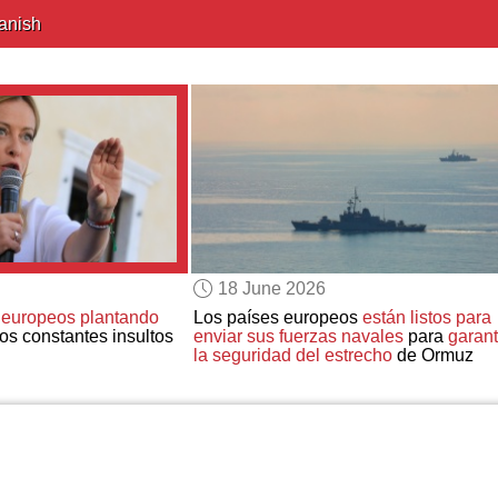
anish
18 June 2026
s europeos plantando
Los países europeos
están listos para
os constantes insultos
enviar sus fuerzas navales
para
garant
la seguridad del estrecho
de Ormuz