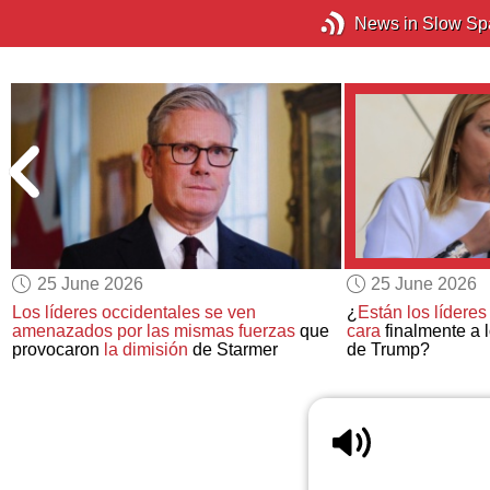
News in Slow Sp
25 June 2026
25 June 2026
Los líderes occidentales se ven
¿
Están los lídere
amenazados por las mismas fuerzas
que
cara
finalmente a l
provocaron
la dimisión
de Starmer
de Trump?