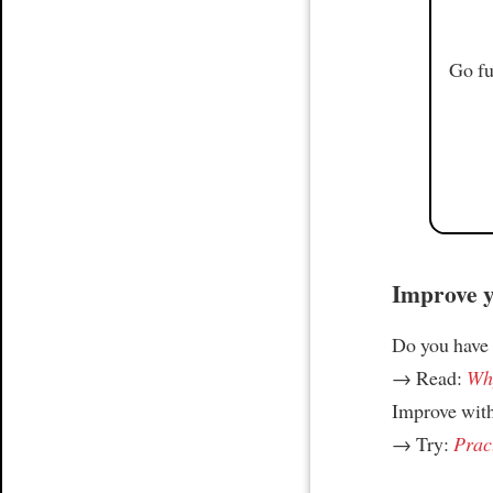
Go fu
Improve yo
Do you have
→ Read:
Why
Improve wit
→ Try:
Prac