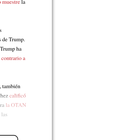
o muestre
la
s
es de Trump.
 Trump ha
 contrario a
z, también
chez
calificó
tra
la OTAN
 las