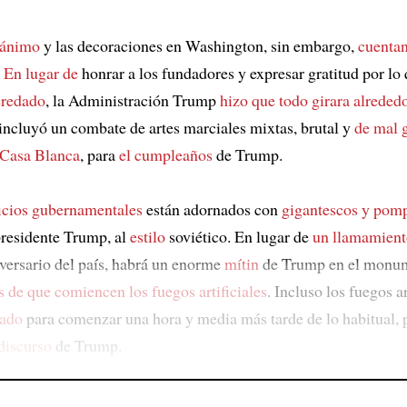
 ánimo
y las decoraciones en Washington, sin embargo,
cuentan
.
En lugar de
honrar a los fundadores y expresar gratitud por lo
eredado
, la Administración Trump
hizo que todo girara alreded
 incluyó un combate de artes marciales mixtas, brutal y
de mal 
 Casa Blanca
, para
el cumpleaños
de Trump.
icios gubernamentales
están adornados con
gigantescos y pom
residente Trump, al
estilo
soviético. En lugar de
un llamamient
iversario del país, habrá un enorme
mítin
de Trump en el monu
s de que comiencen los fuegos artificiales
. Incluso los fuegos a
ado
para comenzar una hora y media más tarde de lo habitual, 
discurso
de Trump.