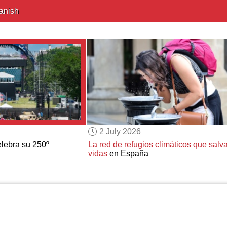
anish
2 July 2026
lebra su 250º
La red de refugios climáticos que salv
vidas
en España