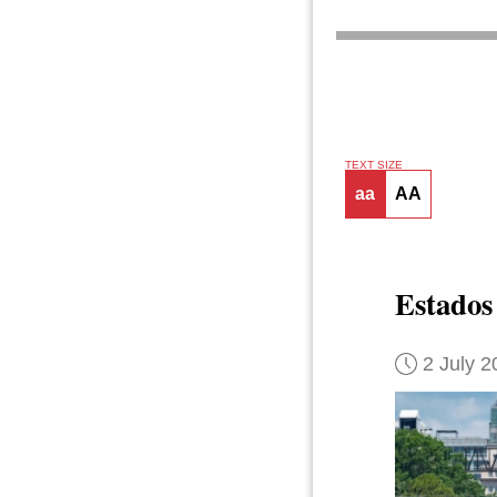
TEXT SIZE
aa
AA
Estados 
2 July 2