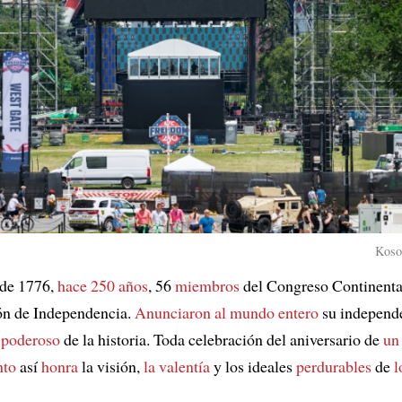
Kosof
o de 1776,
hace 250 años
, 56
miembros
del Congreso Continenta
ón de Independencia.
Anunciaron al mundo entero
su independe
 poderoso
de la historia. Toda celebración del aniversario de
un
nto
así
honra
la visión,
la valentía
y los ideales
perdurables
de
l