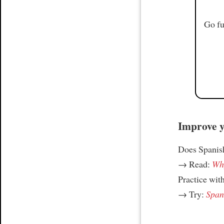
Go fu
Improve yo
Does Spanish
→ Read:
Why
Practice wit
→ Try:
Spani