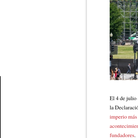
Article
El 4 de juli
la Declaraci
imperio más
acontecimie
fundadores
.