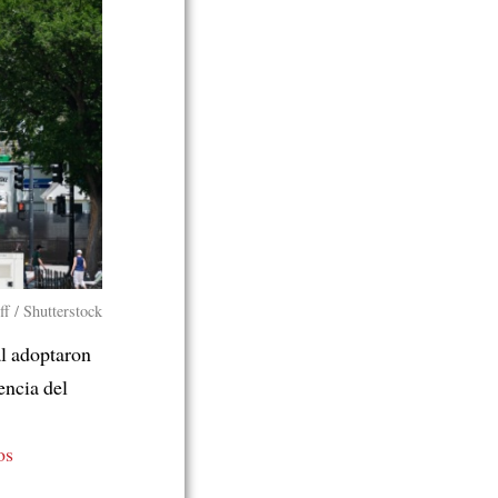
f / Shutterstock
l adoptaron
ncia del
os