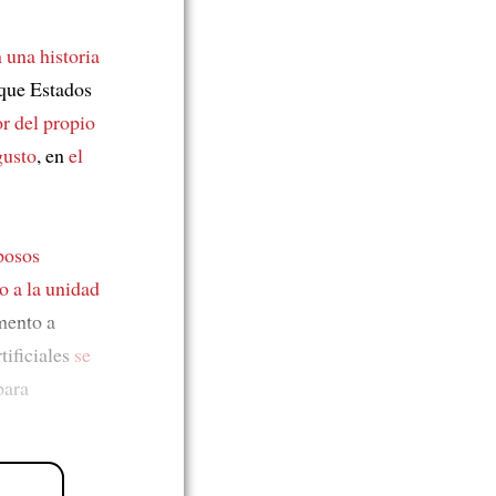
 una historia
 que Estados
or del propio
gusto
, en
el
posos
o a la unidad
mento a
rtificiales
se
para