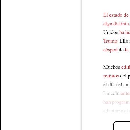
El estado de
algo distinta
Unidos
ha h
Trump
. Ello
césped
de
la
Muchos
edif
retratos
del p
el día del an
Lincoln
ante
han program
adaptarse al