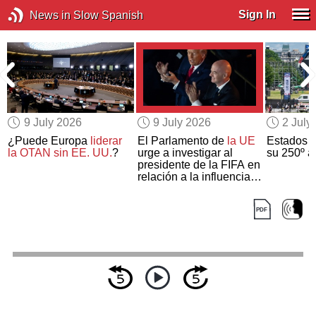
Sign In
News in Slow Spanish
9 July 2026
9 July 2026
2 July
¿Puede Europa
liderar
El Parlamento de
la UE
Estados U
la OTAN sin EE. UU.
?
urge a investigar al
su 250º a
presidente de la FIFA en
relación a la influencia
de Trump