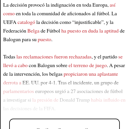
La decisión provocó la indignación en toda Europa,
así
como
en toda la comunidad de aficionados al fútbol. La
UEFA
catalogó
la decisión como “injustificable”, y la
Federación
Belga
de Fútbol
ha puesto en duda la aptitud
de
Balogun para su
puesto
.
Todas
las reclamaciones fueron rechazadas
, y el partido
se
llevó a cabo
con Balogun sobre
el terreno de juego
. A pesar
de la intervención, los belgas
propiciaron una aplastante
derrota a
EE. UU. por 4-1. Tras el incidente, un grupo de
parlamentarios
europeos urgió a 27 asociaciones de fútbol
a investigar si
la presión de
Donald Trump
había influido en
las decisiones de la FIFA.