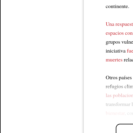
continente.
Una respuest
espacios con
grupos vuln
iniciativa
fu
muertes
rela
Otros países
refugios cli
las poblacio
transformar l
bienestar
, c