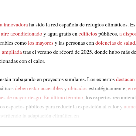
a innovadora
ha sido la red española de refugios climáticos. Es
 aire acondicionado
y agua gratis en
edificios
públicos,
a dispo
erables como
los mayores
y las personas con
dolencias de salud
e ampliada
tras el verano de récord de 2025, donde hubo más de
cionadas con el calor.
 están trabajando en proyectos similares. Los expertos
destacan
máticos
deben estar accesibles
y
ubicados
estratégicamente,
en 
nes de mayor riesgo
.
En último término
, los expertos recomien
os espacios públicos para reducir la exposición al calor y
aumen
onvirtiendo la adaptación climática en