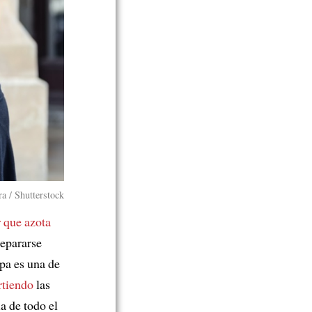
a / Shutterstock
r que azota
repararse
pa es una de
rtiendo
las
a de todo el