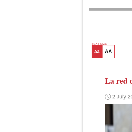
TEXT SIZE
aa
AA
La red d
2 July 2