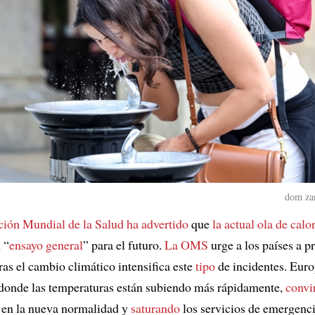
dom zar
ión Mundial de la Salud ha advertido
que
la actual ola de calo
 “
ensayo general
” para el futuro.
La OMS
urge a los países a p
ras el cambio climático intensifica este
tipo
de incidentes. Euro
 donde las temperaturas están subiendo más rápidamente,
convi
r en la nueva normalidad y
saturando
los servicios de emergenci