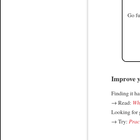
Go fu
Improve yo
Finding it h
→ Read:
Why
Looking for
→ Try:
Prac