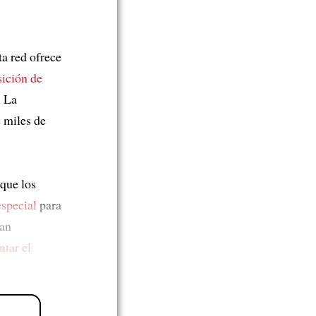
ta red ofrece
sición de
. La
 miles de
que los
especial
para
dan
tar el