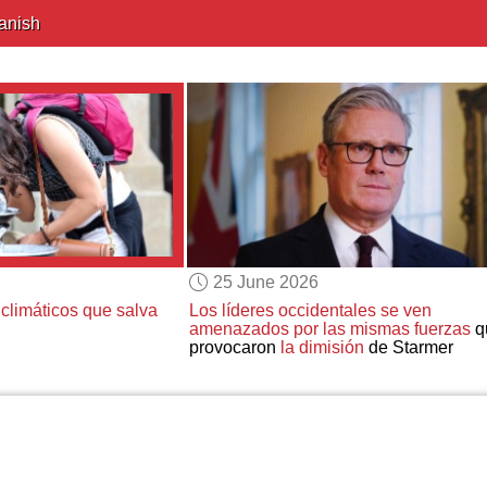
anish
25 June 2026
 climáticos que salva
Los líderes occidentales se ven
amenazados por las mismas fuerzas
q
provocaron
la dimisión
de Starmer