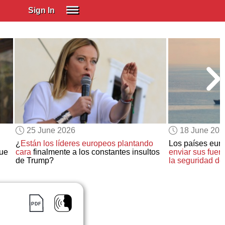
Sign In
SIGN IN
Spanish (Spain)
Spanish (Latino)
SUBSCRIBE
EDUCATIONAL LICENSES
GIFT CARDS
25 June 2026
18 June 202
OTHER LANGUAGES
¿
Están los líderes europeos plantando
Los países eu
ue
cara
finalmente a los constantes insultos
enviar sus fuer
ABOUT US
de Trump?
la seguridad de
ADJUST COLORS