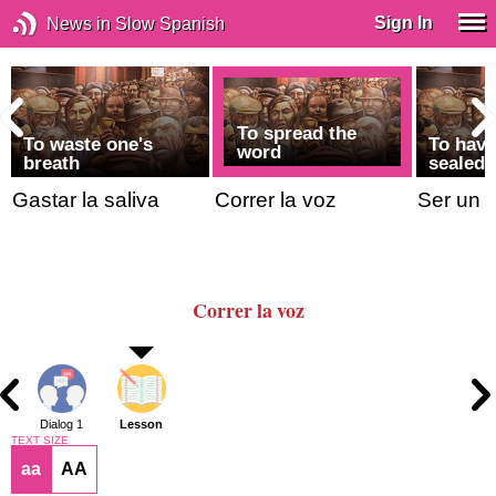
Sign In
News in Slow Spanish
To spread the
To waste one's
To have
word
breath
sealed
Gastar la saliva
Correr la voz
Ser un 
Correr la voz
Dialog 1
Lesson
TEXT SIZE
aa
AA