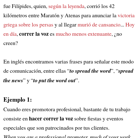
fue Filípides, quien,
según la leyenda
, corrió los 42
kilómetros entre Maratón y Atenas para anunciar la
victoria
griega sobre los persas
y al llegar
murió de cansancio
...
Hoy
correr la voz
en día
,
es
mucho menos extenuante
, ¿no
creen?
En inglés encontramos varias frases para señalar este modo
de comunicación, entre ellas “
to spread the word
”, “
spread
the news
” y “
to put the word out
”.
Ejemplo 1:
Cuando eres promotora profesional, bastante de tu trabajo
hacer correr la voz
consiste en
sobre fiestas y eventos
especiales que son patrocinados por tus clientes.
When you are a professional promoter, much of your work