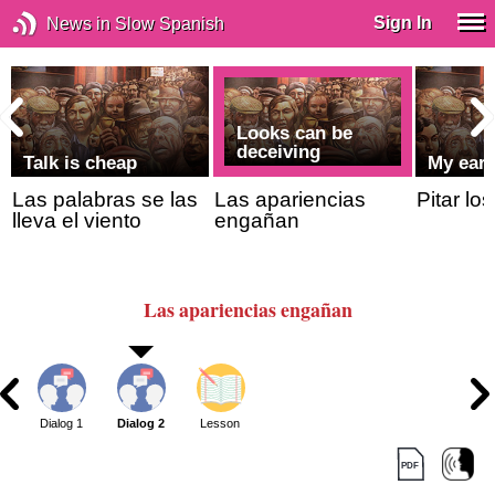
Sign In
News in Slow Spanish
Looks can be
deceiving
Talk is cheap
My ears
Las palabras se las
Las apariencias
Pitar lo
lleva el viento
engañan
Las apariencias engañan
Dialog 1
Dialog 2
Lesson