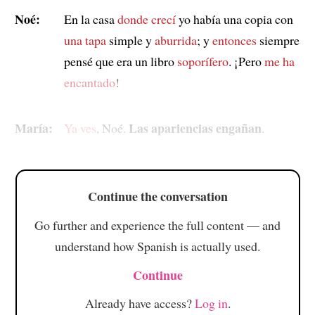
Noé:
En la casa
donde crecí
yo había una copia con
una tapa
simple y
aburrida
; y
entonces
siempre
pensé que era un libro
soporífero
. ¡Pero
me ha
encantado
!
María:
Las apariencias engañan
Ya ves
, Noé.
.
Continue the conversation
Go further and experience the full content — and
understand how Spanish is actually used.
Continue
Already have access?
Log in
.