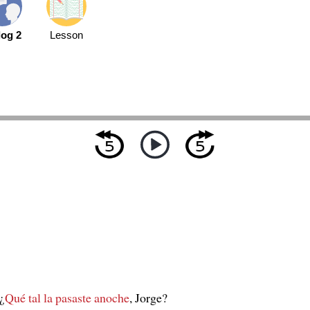
log 2
Lesson
¿
Qué tal la pasaste anoche
, Jorge?