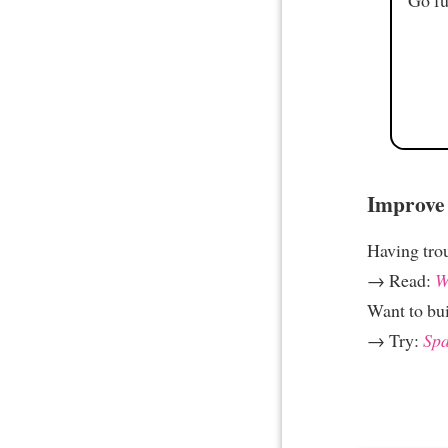
Improve 
Having tro
→ Read:
W
Want to bui
→ Try:
Spa