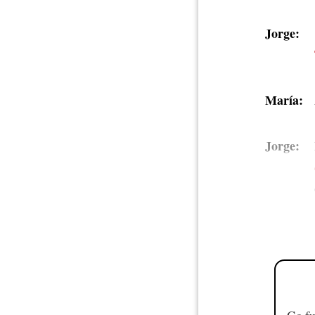
Jorge:
María:
Jorge:
Go fu