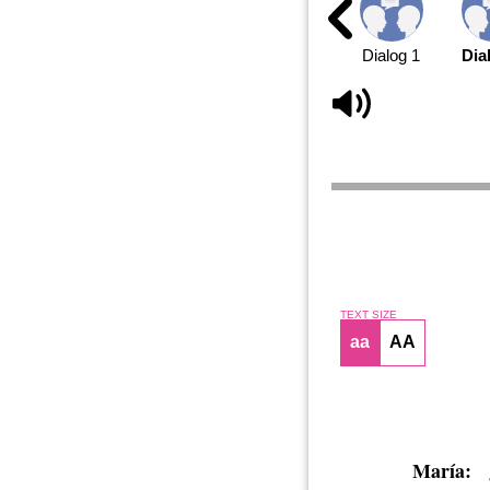
Dialog 1
Dia
TEXT SIZE
aa
AA
María: