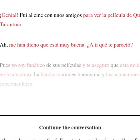
¡Genial!
Fui al cine con unos amigos
para ver la película de Q
Tarantino
.
Ah,
me han dicho que está muy buena
.
¿A ti qué te pareció?
Pues
yo soy fanático
de sus películas
y te aseguro
que
esta no 
en lo absoluto
. La
banda sonora
es buenísima y
las actuaciones
espectaculares.
Continue the conversation
rther and experience the full content — and understand how S