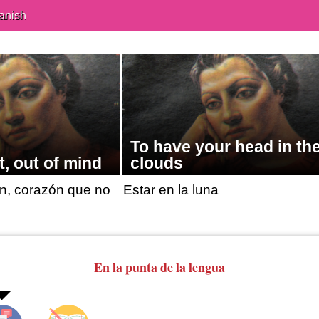
anish
To have your head in th
t, out of mind
clouds
n, corazón que no
Estar en la luna
En la punta de la lengua