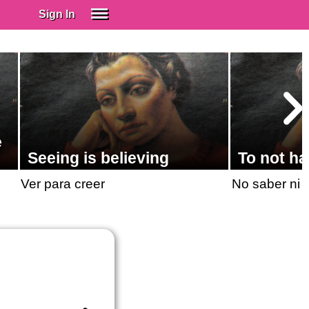
Sign In
SIGN IN
Spanish (Spain)
Spanish (Latino)
SUBSCRIBE
e
EDUCATIONAL LICENSES
Seeing is believing
To not ha
GIFT CARDS
Ver para creer
No saber ni j
OTHER LANGUAGES
ABOUT US
ADJUST COLORS