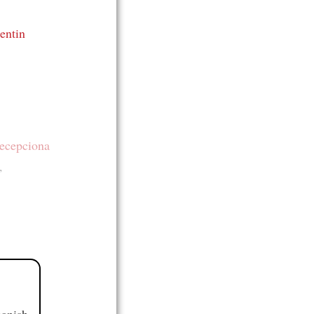
uentin
decepciona
,
panish