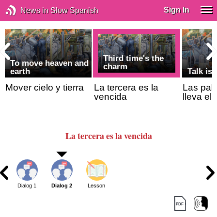
Sign In
News in Slow Spanish
Third time's the
To move heaven and
charm
earth
Talk is
Mover cielo y tierra
La tercera es la
Las pala
vencida
lleva el 
La tercera es la vencida
Dialog 1
Dialog 2
Lesson