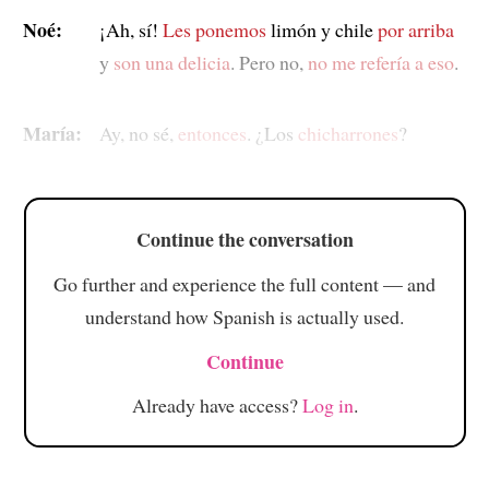
Noé:
¡Ah, sí!
Les ponemos
limón y chile
por arriba
y
son una delicia
. Pero no,
no me refería a eso
.
María:
Ay, no sé,
entonces
. ¿Los
chicharrones
?
Continue the conversation
Go further and experience the full content — and
understand how Spanish is actually used.
Continue
Already have access?
Log in
.