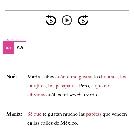
TEXT SIZE
aa
AA
Noé:
María, sabes
cuánto me gustan
las
botanas, los
antojitos, los pasapalos
. Pero,
a que no
adivinas
cuál es mi
snack
favorito.
María:
Sé que
te gustan mucho las
papitas
que venden
en las calles de México.