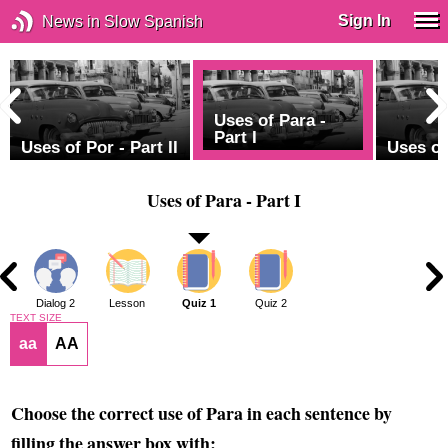
Sign In
News in Slow Spanish
Uses of Para -
Part I
Uses of Por - Part II
Uses of 
Uses of Para - Part I
1
Dialog 2
Lesson
Quiz 1
Quiz 2
TEXT SIZE
aa
AA
Choose the correct use of Para in each sentence by
filling the answer box with: