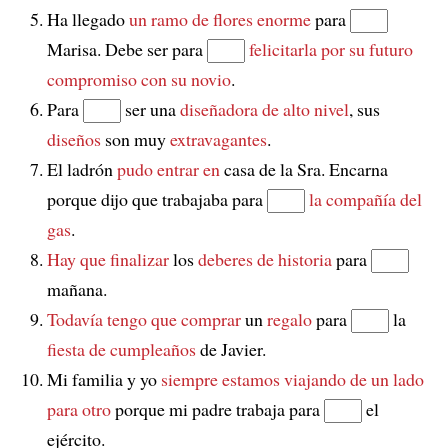
Ha llegado
un ramo de flores enorme
para
Marisa. Debe ser para
felicitarla
por su futuro
compromiso con su novio
.
Para
ser una
diseñadora de alto nivel
, sus
diseños
son muy
extravagantes
.
El ladrón
pudo entrar en
casa de la Sra. Encarna
porque dijo que trabajaba para
la compañía del
gas
.
Hay que finalizar
los
deberes de historia
para
mañana.
Todavía tengo que comprar
un
regalo
para
la
fiesta de cumpleaños
de Javier.
Mi familia y yo
siempre estamos viajando
de un lado
para otro
porque mi padre trabaja para
el
ejército.