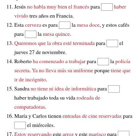
Jesús
no habla muy bien el francés
para
haber
vivido
tres años en Francia.
Esta
cerveza
es para
la
mesa doce
, y estos cafés
para
la
mesa quince
.
Queremos que la obra esté terminada
para
el
jueves 27 de noviembre.
Roberto
ha comenzado a trabajar
para
la
policía
secreta
.
Ya no lleva más su uniforme
porque
tiene que
ir de incógnito
.
Sandra
no tiene ni idea de informática
para
haber trabajado toda su vida
rodeada de
computadoras
.
María y Carlos tienen
entradas de cine reservadas
para
el miércoles.
Estoy reservando
este
arroz
y este
marisco
para