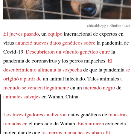
chinahbzyg / Shutterstock
El jueves pasado
, un
equipo
internacional de expertos en
virus
anunció nuevos datos genéticos sobre
la pandemia de
Covid-19.
Descubrieron un vínculo genético entre
la
pandemia de coronavirus y los perros mapaches.
El
descubrimiento alimenta la sospecha
de que la pandemia
se
originó a partir de
un animal infectado. Tales animales
a
menudo se venden ilegalmente
en un
mercado negro
de
animales salvajes
en Wuhan, China.
Article
Los investigadores analizaron
datos genéticos de
muestras
tomadas en
el mercado de Wuhan.
Encontraron
evidencia
molecular de que
los perros mapaches estaban allí