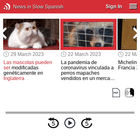
Sign In
News in Slow Spanish
29 March 2023
22 March 2023
22 Ma
Las mascotas pueden
La pandemia de
Michelin 
ser
modificadas
coronavirus vinculada a
Francia 
genéticamente en
perros mapaches
Inglaterra
vendidos en un mercado
de Wuhan