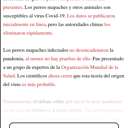
presentes
. Los perros mapaches y otros animales son
susceptibles al virus Covid-19.
Los datos se publicaron
inicialmente en línea
, pero las autoridades chinas
los
eliminaron rápidamente
.
Los perros mapaches infectados
no desencadenaron
la
pandemia,
al menos no hay pruebas de ello
. Fue presentado
a un grupo de expertos de la
Organización Mundial de la
Salud
. Los científicos
ahora creen
que esta teoría del origen
del virus
es más probable
.
Naturalmente
, el debate sobre
qué inició la peor pandemia
en un siglo
es intenso y, a veces, tóxico.
Una teoría propone
que
el virus
surgió
en animales salvajes y
se propagó a
los