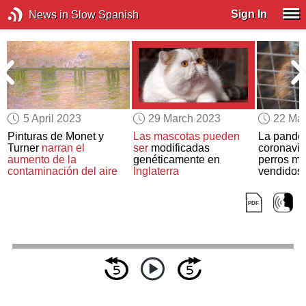
Sign In
News in Slow Spanish
5 April 2023
29 March 2023
22 Ma
Pinturas de Monet y
Las mascotas pueden
La pande
Turner
narran el
ser
modificadas
coronavir
aumento de la
genéticamente en
perros m
contaminación del aire
Inglaterra
vendidos
de Wuha