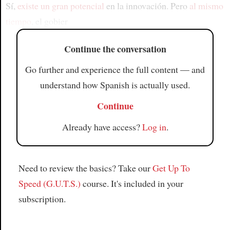
Sí,
existe un gran potencial
en la innovación. Pero
al mismo
tiempo
, el gobier
Continue the conversation
Go further and experience the full content — and
understand how Spanish is actually used.
Continue
Already have access?
Log in
.
Need to review the basics? Take our
Get Up To
Speed (G.U.T.S.)
course. It's included in your
subscription.