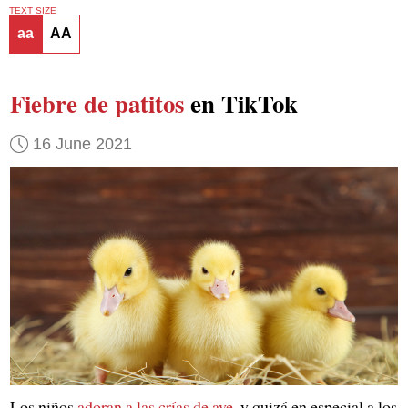
TEXT SIZE
aa
AA
Fiebre de patitos
en TikTok
16 June 2021
Los niños
adoran a las crías de ave
, y quizá en especial a los