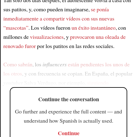
Tan solo dos días después, el adolescente volvía a casa con
sus patitos, y, como pueden imaginarse,
se ponía
inmediatamente a compartir vídeos con sus nuevas
“mascotas”
. Los vídeos fueron
un éxito instantáneo
, con
millones de
visualizaciones
, y
provocaron una oleada de
renovado furor
por los patitos en las redes sociales.
Como sabrán
, los
influencers
están pendientes los unos de
los otros
, y con frecuencia se copian. En España, el popular
youtuber
Salva Verdugo, por ejemplo,
siguiendo
Continue the conversation
Go further and experience the full content — and
understand how Spanish is actually used.
Continue