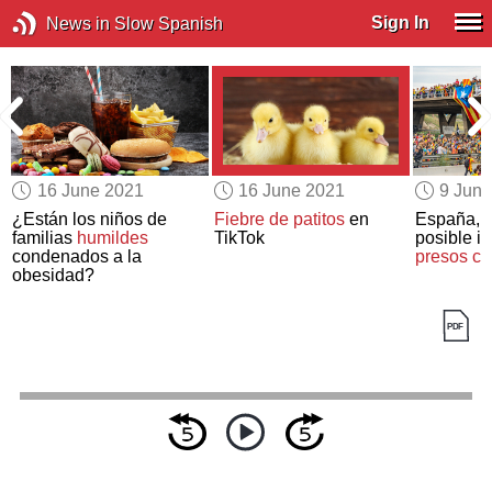
Sign In
News in Slow Spanish
16 June 2021
16 June 2021
9 Jun
¿Están los niños de
Fiebre de patitos
en
España, d
familias
humildes
TikTok
posible in
condenados a la
presos ca
obesidad?