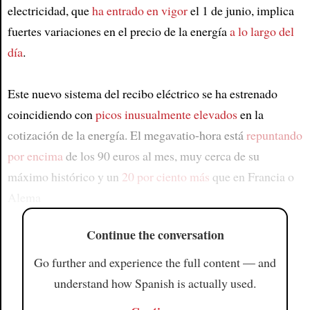
electricidad, que
ha entrado en vigor
el 1 de junio, implica
fuertes variaciones en el precio de la energía
a lo largo del
día
.
Este nuevo sistema del recibo eléctrico se ha estrenado
coincidiendo con
picos inusualmente elevados
en la
cotización de la energía. El megavatio-hora está
repuntando
por encima
de los 90 euros al mes, muy cerca de su
máximo histórico y un
20 por ciento más
que en Francia o
Alema
Continue the conversation
Go further and experience the full content — and
understand how Spanish is actually used.