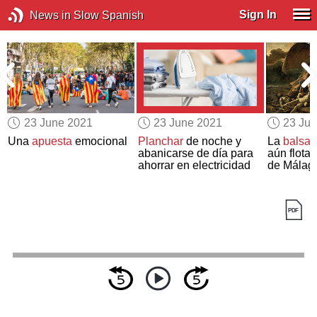
Sign In
News in Slow Spanish
23 June 2021
23 June 2021
23 Ju
o
Una
apuesta
emocional
Planchar
de noche y
La
balsa
d
abanicarse de día para
aún flota 
ahorrar en electricidad
de Málag