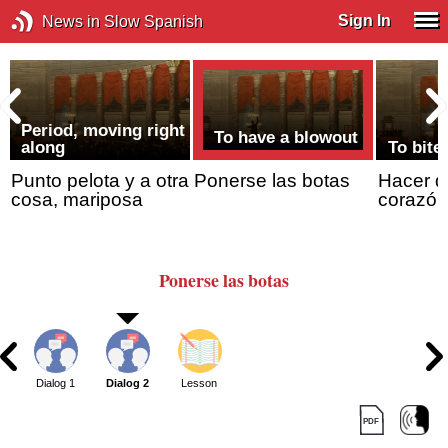
Sign In
News in Slow Spanish
Period, moving right
To have a blowout
along
To bite 
Punto pelota y a otra
Ponerse las botas
Hacer de
cosa, mariposa
corazón
Ponerse las botas
Dialog 1
Dialog 2
Lesson