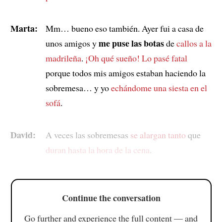
Marta:
Mm… bueno eso también. Ayer fui a casa de
me puse las botas
unos amigos y
de
callos a la
madrileña
.
¡Oh qué sueño!
Lo pasé fatal
porque todos mis amigos estaban haciendo la
sobremesa… y yo
echándome una siesta en el
sofá
.
David:
A veces las sobremesas
se alargan tanto
que
duran hasta la hora de la cena
.
Continue the conversation
Go further and experience the full content — and