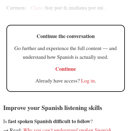
Carmen:
hoy por ti, mañana por mí
Claro
:
…
Continue the conversation
Go further and experience the full content — and
understand how Spanish is actually used.
Continue
Already have access?
Log in
.
Improve your Spanish listening skills
fast spoken Spanish difficult to follow
Is
?
→ Read:
Why you can't understand spoken Spanish