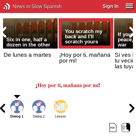
Sign In
News in Slow Spanish
You scratch my
If you 
back and I'll
Six in one, half a
peace, 
scratch yours
dozen in the other
war
De lunes a martes
¡Hoy por ti, mañana
Si ves l
por mi!
tu vecin
las tuya
¡
Hoy por ti
,
mañana por mí
!
Dialog 1
Dialog 2
Lesson