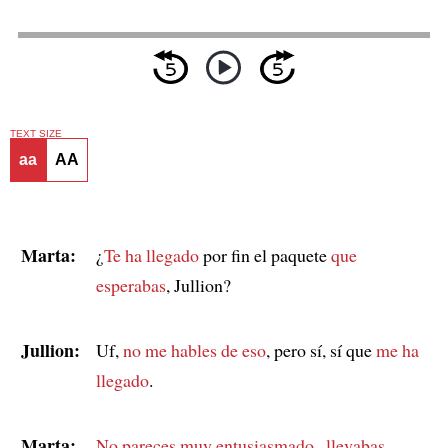
TEXT SIZE
aa
AA
Marta:
¿
Te ha llegado
por fin el paquete
que
esperabas
, Jullion?
Jullion:
Uf,
no me hables de eso
, pero sí, sí que
me ha
llegado
.
Marta:
No pareces
muy entusiasmado
...
llevabas