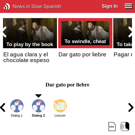
Sign In
News in Slow Spanish
To swindle, cheat
To play by the book
To take
El agua clara y el
Dar gato por liebre
Pagar e
chocolate espeso
Dar gato por liebre
Dialog 1
Dialog 2
Lesson