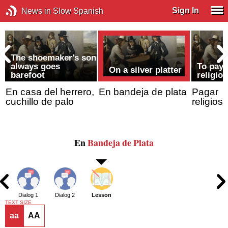
Sign In
News in Slow Spanish
The shoemaker's son
always goes
To pay 
On a silver platter
barefoot
religio
En casa del herrero,
En bandeja de plata
Pagar
cuchillo de palo
religio
En
Bandeja de Plata
Dialog 1
Dialog 2
Lesson
TEXT SIZE
aa
AA