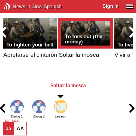
Sign In
News in Slow Spanish
To fork out (the
money)
To tighten your belt
To live 
Apretarse el cinturón
Soltar la mosca
Vivir a 
Soltar
la mosca
Dialog 1
Dialog 2
Lesson
TEXT SIZE
aa
AA