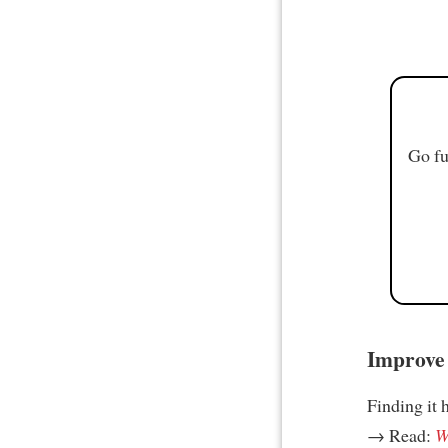
Go fu
Improve 
Finding it 
→ Read:
W