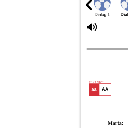
Dialog 1
Dia
TEXT SIZE
aa
AA
Marta: