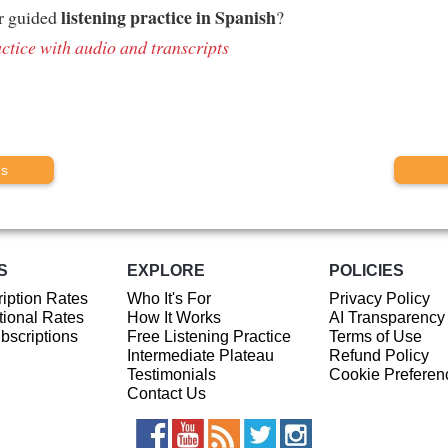
listening practice in Spanish
r guided
?
ctice with audio and transcripts
us
S
EXPLORE
POLICIES
iption Rates
Who It's For
Privacy Policy
ional Rates
How It Works
AI Transparency
ubscriptions
Free Listening Practice
Terms of Use
Intermediate Plateau
Refund Policy
Testimonials
Cookie Preferen
Contact Us