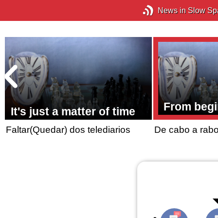
News in Slow Sp
From begi
It's just a matter of time
e
Faltar(Quedar) dos telediarios
De cabo a rab