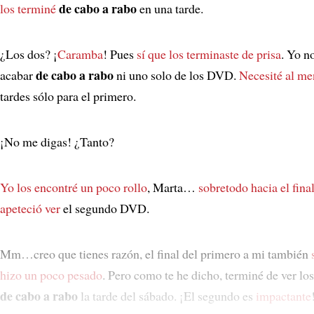
de cabo a rabo
los terminé
en una tarde.
¿Los dos? ¡
Caramba
! Pues
sí que los terminaste de prisa
. Yo n
de cabo a rabo
acabar
ni uno solo de los DVD.
Necesité al me
tardes sólo para el primero.
¡No me digas! ¿Tanto?
Yo los encontré un poco rollo
, Marta…
sobretodo hacia el fina
apeteció ver
el segundo DVD.
Mm…creo que tienes razón, el final del primero a mi también
hizo un poco pesado
. Pero como te he dicho, terminé de ver l
de cabo a rabo
la tarde del sábado. ¡El segundo es
impactante