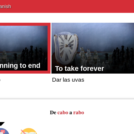
anish
nning to end
To take forever
o
Dar las uvas
De
cabo
a
rabo