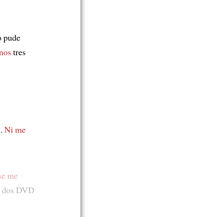
o pude
nos
tres
l
.
Ni me
se me
os dos DVD
!