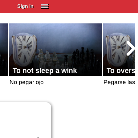
Sign In
SIGN IN
Spanish (Spain)
Spanish (Latino)
SUBSCRIBE
EDUCATIONAL LICENSES
To not sleep a wink
To overs
GIFT CARDS
No pegar ojo
Pegarse las
OTHER LANGUAGES
ABOUT US
ADJUST COLORS