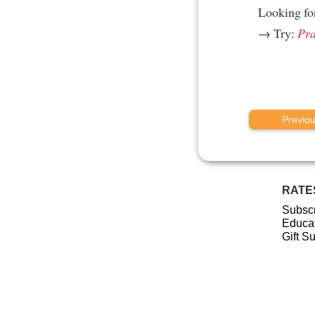
Looking fo
→ Try:
Pra
Previo
RATE
Subscr
Educat
Gift S