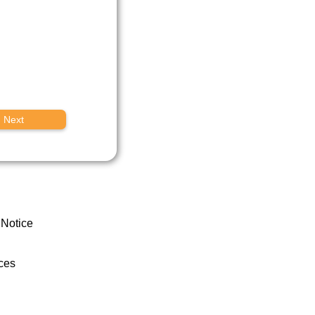
Next
 Notice
ces