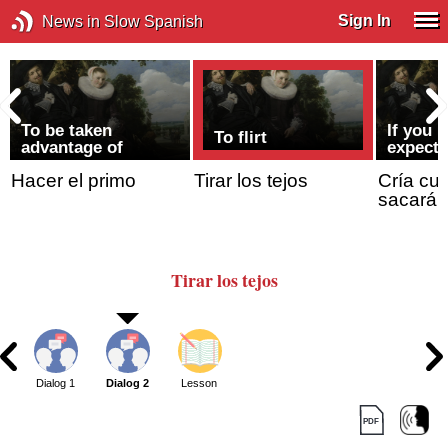
Sign In
News in Slow Spanish
s
To be taken
If you 
To flirt
advantage of
expect 
Hacer el primo
Tirar los tejos
Cría cue
sacarán
Tirar los tejos
Dialog 1
Dialog 2
Lesson