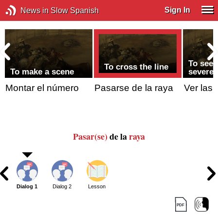
Sign In
News in Slow Spanish
To see 
To cross the line
To make a scene
severe 
Montar el número
Pasarse de la raya
Ver las 
Pasar(se)
de la
raya
Dialog 1
Dialog 2
Lesson