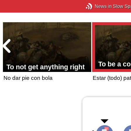
News in Slow Sp
To be a c
To not get anything right
No dar pie con bola
Estar (todo) pa