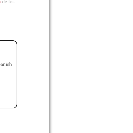
o
de los
panish