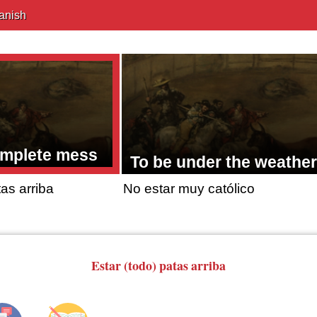
anish
omplete mess
To be under the weather
tas arriba
No estar muy católico
Estar (todo)
patas arriba