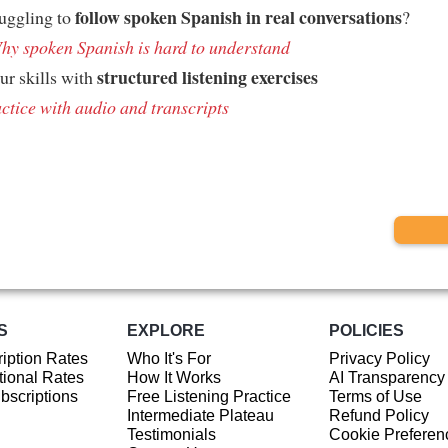
follow spoken Spanish in real conversations
ruggling to
?
hy spoken Spanish is hard to understand
structured listening exercises
ur skills with
ctice with audio and transcripts
S
EXPLORE
POLICIES
iption Rates
Who It's For
Privacy Policy
ional Rates
How It Works
AI Transparency
ubscriptions
Free Listening Practice
Terms of Use
Intermediate Plateau
Refund Policy
Testimonials
Cookie Preferen