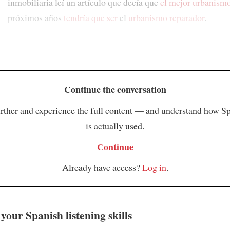
inmobiliaria leí un artículo que decía que
el mejor urbanism
próximos años
tendría que ser
el
urbanismo reparador
.
Continue the conversation
rther and experience the full content — and understand how S
is actually used.
Continue
Already have access?
Log in
.
your Spanish listening skills