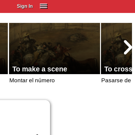
Sign In
SIGN IN
Spanish (Spain)
Spanish (Latino)
SUBSCRIBE
EDUCATIONAL LICENSES
To make a scene
To cross 
GIFT CARDS
Montar el número
Pasarse de l
OTHER LANGUAGES
ABOUT US
ADJUST COLORS