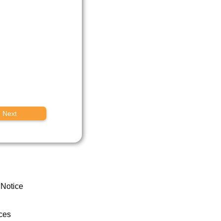
Next
 Notice
ces