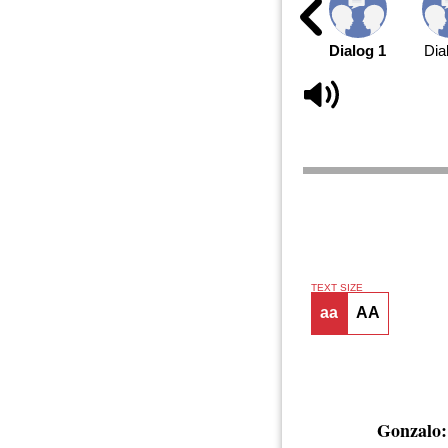
Dialog 1
Dia
TEXT SIZE
aa
AA
Gonzalo: