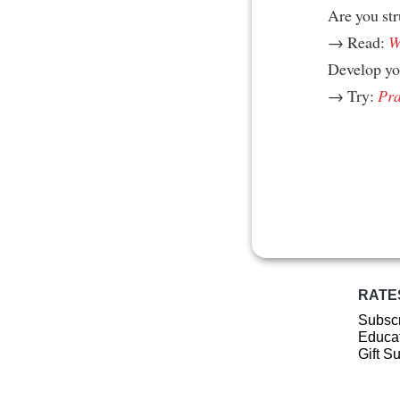
Are you st
→ Read:
W
Develop yo
→ Try:
Pra
RATE
Subscr
Educat
Gift S