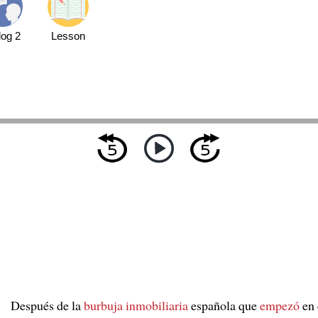
log 2
Lesson
Después de la
burbuja inmobiliaria
española que
empezó
en 