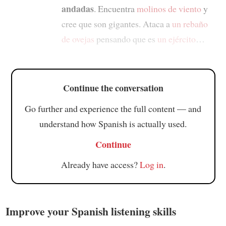
andadas
. Encuentra
molinos de viento
y
cree que son gigantes. Ataca a
un rebaño
de ovejas
pensando que es
un ejército
…
Continue the conversation
Go further and experience the full content — and
understand how Spanish is actually used.
Continue
Already have access?
Log in
.
Improve your Spanish listening skills