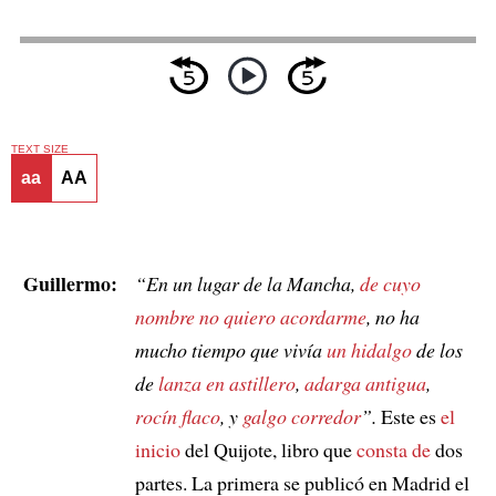
TEXT SIZE
aa
AA
Guillermo:
“En un lugar de la Mancha,
de cuyo
nombre no quiero acordarme
, no ha
mucho tiempo que vivía
un hidalgo
de los
de
lanza en astillero
,
adarga antigua
,
rocín flaco
, y
galgo corredor
”.
Este es
el
inicio
del Quijote, libro que
consta de
dos
partes. La primera se publicó en Madrid el