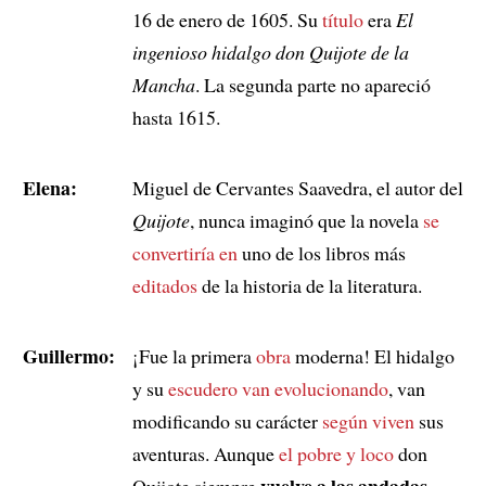
16 de enero de 1605. Su
título
era
El
ingenioso hidalgo don Quijote de la
Mancha
. La segunda parte no apareció
hasta 1615.
Elena:
Miguel de Cervantes Saavedra, el autor del
Quijote
, nunca imaginó que la novela
se
convertiría en
uno de los libros más
editados
de la historia de la literatura.
Guillermo:
¡Fue la primera
obra
moderna! El hidalgo
y su
escudero
van evolucionando
, van
modificando su carácter
según viven
sus
aventuras. Aunque
el pobre y loco
don
vuelve a las andadas
Quijote siempre
…