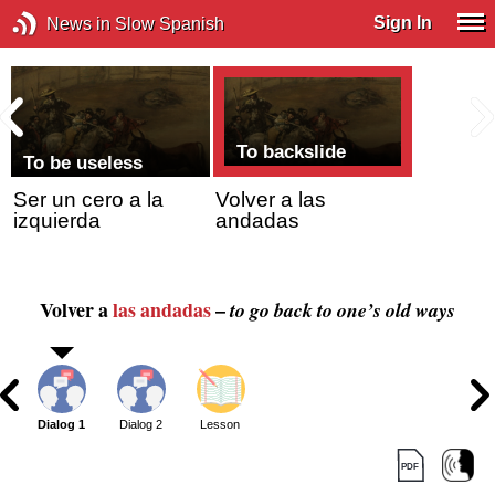
Sign In
News in Slow Spanish
To backslide
To be useless
Ser un cero a la
Volver a las
izquierda
andadas
Volver a
las andadas
–
to go back to one’s old ways
Dialog 1
Dialog 2
Lesson