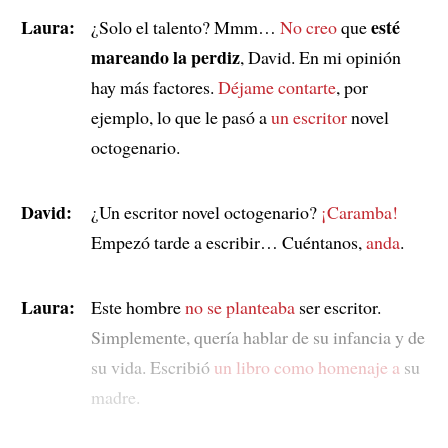
Laura:
esté
¿Solo el talento? Mmm…
No creo
que
mareando la perdiz
, David. En mi opinión
hay más factores.
Déjame contarte
, por
ejemplo, lo que le pasó a
un escritor
novel
octogenario.
David:
¿Un escritor novel octogenario?
¡Caramba!
Empezó tarde a escribir… Cuéntanos,
anda
.
Laura:
Este hombre
no se planteaba
ser escritor.
Simplemente, quería hablar de su infancia y de
su vida. Escribió
un libro
como homenaje a
su
madre.