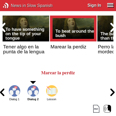
Sign In
News in Slow Spanish
To have something
To beat around the
on the tip of your
The bar
bush
tongue
than th
Tener algo en la
Marear la perdiz
Perro la
punta de la lengua
morded
Marear
la perdiz
Dialog 1
Dialog 2
Lesson